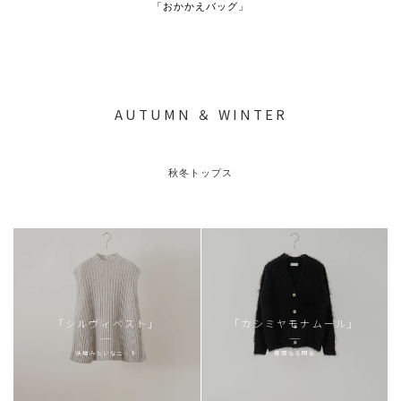
「おかかえバッグ」
AUTUMN ＆ WINTER
秋冬トップス
「シルヴィベスト」
「カシミヤモナムール」
妖精みたいなニット
華麗なる関係