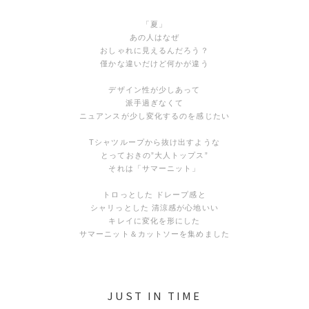
「夏」
あの人はなぜ
おしゃれに見えるんだろう？
僅かな違いだけど何かが違う
デザイン性が少しあって
派手過ぎなくて
ニュアンスが少し変化するのを感じたい
Tシャツループから抜け出すような
とっておきの”大人トップス”
それは「サマーニット」
トロっとした ドレープ感と
シャリっとした 清涼感が心地いい
キレイに変化を形にした
サマーニット＆カットソーを集めました
JUST IN TIME