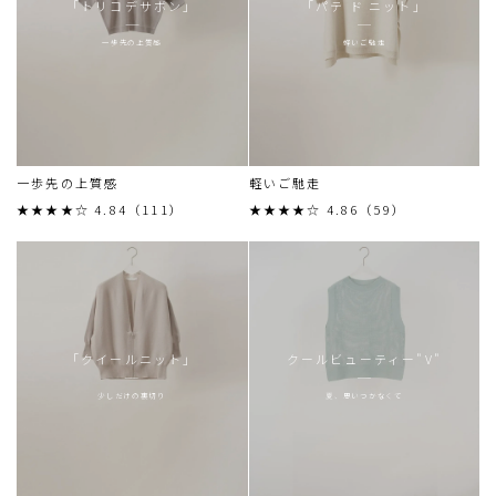
「トリコデサボン」
「パテ ド ニット」
一歩先の上質感
軽いご馳走
一歩先の上質感
軽いご馳走
★★★★☆ 4.84（111）
★★★★☆ 4.86（59）
「クイールニット」
クールビューティー"V"
少しだけの裏切り
夏、思いつかなくて