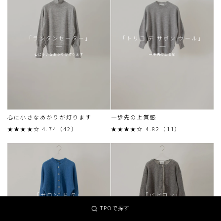
「ランタンセーター」
「トリコ デ サボン ウール」
心に小さなあかりが灯ります
一歩先の上質感
心に小さなあかりが灯ります
一歩先の上質感
★★★★☆ 4.74（42）
★★★★☆ 4.82（11）
「サロン ド テ」
「パピヨン」
TPOで探す
ハーブティーのような青色ニット
蝶のように自由に軽く