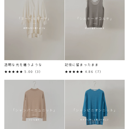
「ヌーベルカーデ」
「シルキーデコルテ」
透明な光を纏うような
記憶に留まったまま
透明な光を纏うような
記憶に留まったまま
★★★★★ 5.00（3）
★★★★★ 4.86（7）
「シャンパーニュニット」
「シャンピニオンニット」
小さな宝石
わずかに感じる重さが美しい