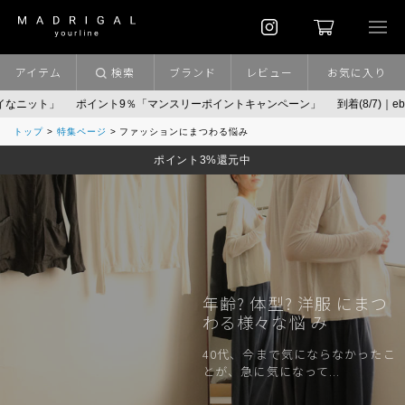
アイテム
検索
ブランド
レビュー
お気に入り
イント9％「マンスリーポイントキャンペーン」
到着(8/7)｜eb.a.gos
予約│「
トップ
特集ページ
ファッションにまつわる悩み
ポイント3%還元中
年齢? 体型? 洋服 にまつ
わる様々な悩 み
40代、今まで気にならなかったこ
とが、急に気になって...