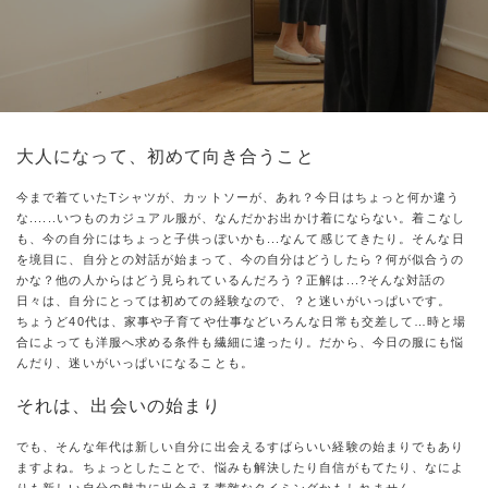
大人になって、初めて向き合うこと
今まで着ていたTシャツが、カットソーが、あれ？今日はちょっと何か違う
な......いつものカジュアル服が、なんだかお出かけ着にならない。着こなし
も、今の自分にはちょっと子供っぽいかも...なんて感じてきたり。そんな日
を境目に、自分との対話が始まって、今の自分はどうしたら？何が似合うの
かな？他の人からはどう見られているんだろう？正解は...?そんな対話の
日々は、自分にとっては初めての経験なので、？と迷いがいっぱいです。
ちょうど40代は、家事や子育てや仕事などいろんな日常も交差して…時と場
合によっても洋服へ求める条件も繊細に違ったり。だから、今日の服にも悩
んだり、迷いがいっぱいになることも。
それは、出会いの始まり
でも、そんな年代は新しい自分に出会えるすばらいい経験の始まりでもあり
ますよね。ちょっとしたことで、悩みも解決したり自信がもてたり、なによ