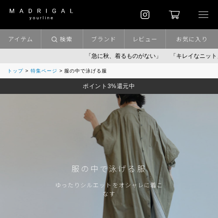
アイテム
検索
ブランド
レビュー
お気に入り
「急に秋、着るものがない」
「キレイなニット」
ポイン
トップ
特集ページ
服の中で泳げる服
ポイント3%還元中
服の中で泳げる服
ゆったりシルエットをオシャレに着こ
なす