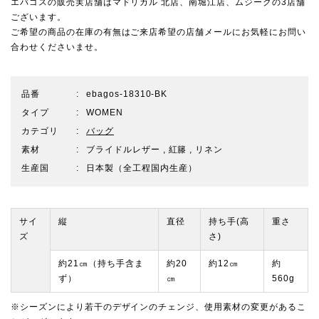
エバゴスの販売実店舗は
マドリガル 北店
、
南堀江店
、
ムジーク
の3店舗
ございます。
ご希望の商品の在庫の有無はご来店希望の店舗メールにお気軽にお問い
合わせくださいませ。
品番
ebagos-18310-BK
タイプ
WOMEN
カテゴリ
バッグ
素材
ブライドルレザー , 紅籐 , リネン
生産国
日本製（全工程国内生産）
サイ
縦
直径
持ち手(高
重さ
ズ
さ)
約21㎝（持ち手含ま
約20
約12㎝
約
ず）
㎝
560g
※シーズンにより若干のデザインのチェンジ、使用素材の変更があるこ