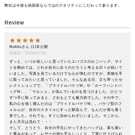
弊社は今後も純国産ならではのクオリティにこだわって参ります。
Review
Mukku
1
非公開
投稿日
2026/07/25
ずっと、いつか欲しいと思っていたエバゴスのかごバッグ。サイ
トを眺めては、どれが自分に合うのだろうと考える日々が続いて
いました。写真を見ているだけでも心が弾むのですが、実物を手
に取ってみたいと思っていました。そんなある日、立ち寄ったセ
レクトショップで、「ブライドルバケツM」や「カーフハンドバ
ッグM」、「マルシェ」が並んでいるのを見つけました。ひとつ
ずつ手に取ってみると、どれもとても魅力的でした。その中で、
私の心を強く掴んだのは「ブライドルバケツM」。バケツ型のフ
ォルムが、自分のスタイルにすっと馴染んで、なんだか落ち着く
形でした。それでも、すぐに決められずにいました。そこから、
また月日は流れて・・・

そして、とうとう、自分の手元にやってきたバッグは、落ち着い
た重みがあって、レザーの持ち手もしっくり。丁寧に仕上げられ