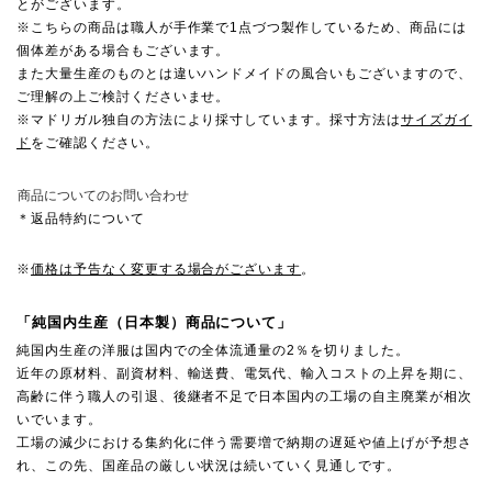
とがございます。
※こちらの商品は職人が手作業で1点づつ製作しているため、商品には
個体差がある場合もございます。
また大量生産のものとは違いハンドメイドの風合いもございますので、
ご理解の上ご検討くださいませ。
※マドリガル独自の方法により採寸しています。採寸方法は
サイズガイ
ド
をご確認ください。
商品についてのお問い合わせ
＊返品特約について
※
価格は予告なく変更する場合がございます
。
「純国内生産（日本製）商品について」
純国内生産の洋服は国内での全体流通量の2％を切りました。
近年の原材料、副資材料、輸送費、電気代、輸入コストの上昇を期に、
高齢に伴う職人の引退、後継者不足で日本国内の工場の自主廃業が相次
いでいます。
工場の減少における集約化に伴う需要増で納期の遅延や値上げが予想さ
れ、この先、国産品の厳しい状況は続いていく見通しです。