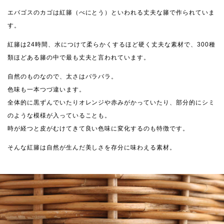
エバゴスのカゴは紅籐（べにとう）といわれる丈夫な籐で作られていま
す。
紅籐は24時間、水につけて柔らかくするほど硬く丈夫な素材で、300種
類ほどある籐の中で最も丈夫と言われています。
自然のものなので、太さはバラバラ。
色味も一本つづ違います。
全体的に黒ずんでいたりオレンジや赤みがかっていたり、部分的にシミ
のような模様が入っていることも。
時が経つと皮がむけてきて良い色味に変化するのも特徴です。
そんな紅籐は自然が生んだ美しさを存分に味わえる素材。