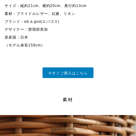
サイズ：縦約21cm、横約20cm、奥行約13cm
素材：ブライドルレザー、紅籐、リネン
ブランド：eb.a.gos(エバゴス)
デザイナー：曽我部美加
原産国：日本
（モデル身長159cm）
今すぐご購入はこちら
素材