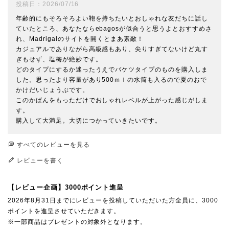
投稿日
2026/07/16
年齢的にもそろそろよい鞄を持ちたいとおしゃれな友だちに話し
ていたところ、あなたならebagosが似合うと思うよとおすすめさ
れ、Madrigalのサイトを開くとまあ素敵！

カジュアルでありながら高級感もあり、尖りすぎてないけど丸す
ぎもせず、塩梅が絶妙です。

どのタイプにするか迷ったうえでバケツタイプのものを購入しま
した。思ったより容量があり500ｍｌの水筒も入るので夏のおで
かけだいじょうぶです。

このかばんをもっただけでおしゃれレベルが上がった感じがしま
す。

すべてのレビューを見る
レビューを書く
【レビュー企画】3000ポイント進呈
2026年8月31日までにレビューを投稿していただいた方全員に、3000
ポイントを進呈させていただきます。
※一部商品はプレゼントの対象外となります。