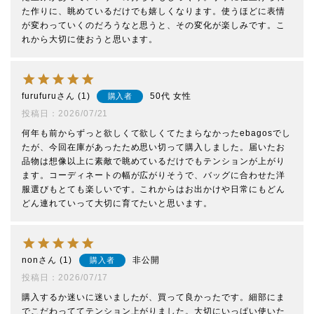
た作りに、眺めているだけでも嬉しくなります。使うほどに表情
が変わっていくのだろうなと思うと、その変化が楽しみです。こ
れから大切に使おうと思います。
furufuru
1
50代
女性
購入者
投稿日
2026/07/21
何年も前からずっと欲しくて欲しくてたまらなかったebagosでし
たが、今回在庫があったため思い切って購入しました。届いたお
品物は想像以上に素敵で眺めているだけでもテンションが上がり
ます。コーディネートの幅が広がりそうで、バッグに合わせた洋
服選びもとても楽しいです。これからはお出かけや日常にもどん
どん連れていって大切に育てたいと思います。
non
1
非公開
購入者
投稿日
2026/07/17
購入するか迷いに迷いましたが、買って良かったです。細部にま
でこだわっててテンション上がりました。大切にいっぱい使いた