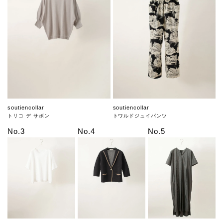
soutiencollar
soutiencollar
トリコ デ サボン
トワルドジュイパンツ
No.3
No.4
No.5