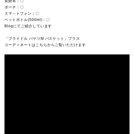
長財布：〇
ポーチ：〇
スマ－トフォン：〇
ペットボトル(500ml)：〇
Blogにてご紹介しています
「ブライドル バケツM バスケット」プラス
コーディネートはこちらからご覧いただけます