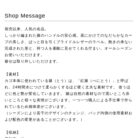
Shop Message
発売以来、人気の名品。
しっかり編まれた籐のハンドルの安心感。底にかけてのなだらかなカー
ブの美しさ、ぱっと目を引くブライドルレザーのラベル。飽きの来ない
完成された形と、持つ人を素敵に見せてくれる佇まい。オールシーズン
お使いいただけます。
被せは取り外しいただけます。
【素材】
カゴ本体に使われている籐（とう）は、「紅籐（べにとう）」と呼ば
れ、24時間水につけて柔らかくするほど硬く丈夫な素材です。 使うほ
どに色と艶が変化していきます。 籐は自然の素材なので黒いところ赤
いところと様々な表情がございます。一つ一つ職人による手仕事で作ら
れているため個体差がございます。
（シーズンにより若干のデザインのチェンジ、バッグ内側の使用素材お
よび配色の変更があることがございます。）
【収納】