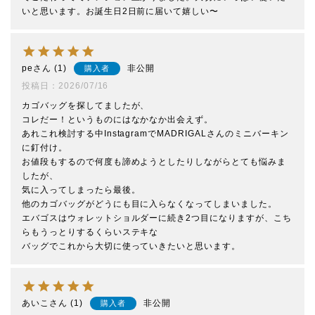
いと思います。お誕生日2日前に届いて嬉しい〜
pe
1
非公開
購入者
投稿日
2026/07/16
カゴバッグを探してましたが、

コレだー！というものにはなかなか出会えず。

あれこれ検討する中InstagramでMADRIGALさんのミニバーキン
に釘付け。

お値段もするので何度も諦めようとしたりしながらとても悩みま
したが、

気に入ってしまったら最後。

他のカゴバッグがどうにも目に入らなくなってしまいました。

エバゴスはウォレットショルダーに続き2つ目になりますが、こち
らもうっとりするくらいステキな

バッグでこれから大切に使っていきたいと思います。
あいこ
1
非公開
購入者