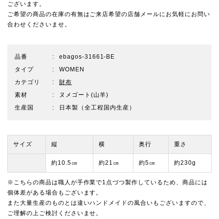
ございます。
ご希望の商品の在庫の有無はご来店希望の店舗メールにお気軽にお問い
合わせくださいませ。
品番
ebagos-31661-BE
タイプ
WOMEN
カテゴリ
財布
素材
ヌメゴート(山羊)
生産国
日本製（全工程国内生産）
サイズ
縦
横
奥行
重さ
約10.5㎝
約21㎝
約5㎝
約230g
※こちらの商品は職人が手作業で1点づつ製作しているため、商品には
個体差がある場合もございます。
また大量生産のものとは違いハンドメイドの風合いもございますので、
ご理解の上ご検討くださいませ。