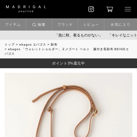
アイテム
検索
ブランド
レビュー
お気に入り
「急に秋、着るものがない」
「キレイなニット」
ポ
トップ
ebagos エバゴス
財布
ebagos 「ウォレットショルダー」ヌメゴート ベルト 籐付き長財布 BEIGEエ
バゴス
ポイント3%還元中