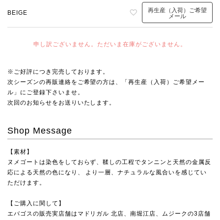
再生産（入荷）ご希望
BEIGE
メール
申し訳ございません。ただいま在庫がございません。
※ご好評につき完売しております。
次シーズンの再販連絡をご希望の方は、「再生産（入荷）ご希望メー
ル」にご登録下さいませ。
次回のお知らせをお送りいたします。
Shop Message
【素材】
ヌメゴートは染色をしておらず、鞣しの工程でタンニンと天然の金属反
応による天然の色になり、 より一層、ナチュラルな風合いを感じてい
ただけます。
【ご購入に関して】
エバゴスの販売実店舗は
マドリガル 北店
、
南堀江店
、
ムジーク
の3店舗