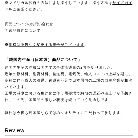
※マドリガル独自の方法により採寸しています。採寸方法は
サイズガイ
ド
をご確認ください。
商品についてのお問い合わせ
＊返品特約について
※
価格は予告なく変更する場合がございます
。
「純国内生産（日本製）商品について」
純国内生産の洋服は国内での全体流通量の2％を切りました。
近年の原材料、副資材料、輸送費、電気代、輸入コストの上昇を期に、
高齢に伴う職人の引退、後継者不足で日本国内の工場の自主廃業が相次
いでいます。
工場の減少における集約化に伴う需要増で納期の遅延や値上げが予想さ
れ、この先、国産品の厳しい状況は続いていく見通しです。
弊社は今後も純国産ならではのクオリティにこだわって参ります。
Review