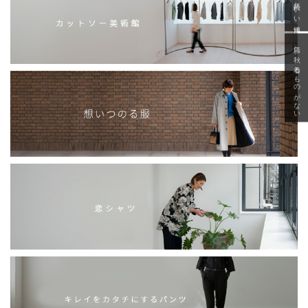
「いい年齢 いい洋服」
急に秋、着るものがない