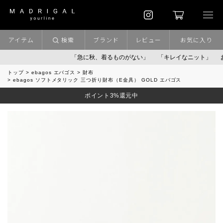
アイテム
検索
ブランド
レビュー
お気に入り
「急に秋、着るものがない」
「キレイなニット」
お盆期
トップ
ebagos エバゴス
財布
ebagos ソフトメタリック 三つ折り財布（E金具） GOLD エバゴス
ポイント3%還元中