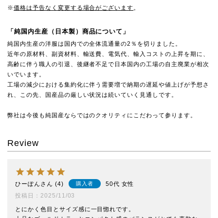
※
価格は予告なく変更する場合がございます
。
「純国内生産（日本製）商品について」
純国内生産の洋服は国内での全体流通量の2％を切りました。
近年の原材料、副資材料、輸送費、電気代、輸入コストの上昇を期に、
高齢に伴う職人の引退、後継者不足で日本国内の工場の自主廃業が相次
いでいます。
工場の減少における集約化に伴う需要増で納期の遅延や値上げが予想さ
れ、この先、国産品の厳しい状況は続いていく見通しです。
弊社は今後も純国産ならではのクオリティにこだわって参ります。
Review
ひーぽん
4
50代
女性
購入者
投稿日
2025/11/03
とにかく色目とサイズ感に一目惚れです。
