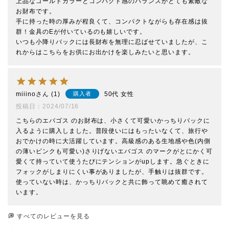
上品なゴールドカラーとコンパクト感のバランスがとても素敵な
お財布です。

手に持った時の厚みが程良くて、コンパクトながらも存在感は抜
群！金具のEが付いているのも嬉しいです。

いつも小降りバックには長財布を無理に忍ばせていましたが、こ
れからはこちらをお供にお出かけを楽しみたいと思います。
miiino
1
50代
女性
購入者
投稿日
2024/07/16
こちらのエバゴス のお財布は、小さくて可愛いかっちりバックに
入るように購入しました。普段使いにはもったいなくて、旅行や
おでかけの時に大活躍しています。高級感のある生地感や色(内側
の薄いピンクも可愛い)さりげないエバゴス のマークがとにかく可
愛くて持っていて使うたびにテンションがupします。急ぐときに
フォックがしまりにくい事がありましたが、手触りは抜群です。
使っていない時は、かっちりバックと共に飾って眺めて癒されて
います。
すべてのレビューを見る