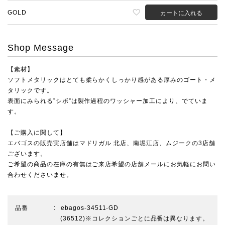
GOLD
カートに入れる
Shop Message
【素材】
ソフトメタリックはとても柔らかくしっかり感がある厚みのゴート・メ
タリックです。
表面にみられる”シボ”は製作過程のワッシャー加工により、でていま
す。
【ご購入に関して】
エバゴスの販売実店舗は
マドリガル 北店
、
南堀江店
、
ムジーク
の3店舗
ございます。
ご希望の商品の在庫の有無はご来店希望の店舗メールにお気軽にお問い
合わせくださいませ。
品番
ebagos-34511-GD
(36512)※コレクションごとに品番は異なります。