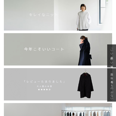
「いい年齢 いい洋服」
急に秋、着るものがない