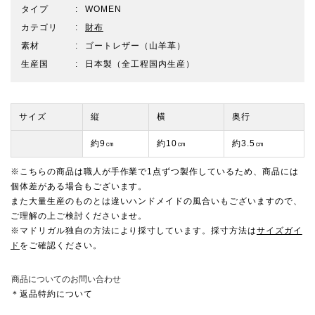
タイプ
WOMEN
カテゴリ
財布
素材
ゴートレザー（山羊革）
生産国
日本製（全工程国内生産）
サイズ
縦
横
奥行
約9㎝
約10㎝
約3.5㎝
※こちらの商品は職人が手作業で1点ずつ製作しているため、商品には
個体差がある場合もございます。
また大量生産のものとは違いハンドメイドの風合いもございますので、
ご理解の上ご検討くださいませ。
※マドリガル独自の方法により採寸しています。採寸方法は
サイズガイ
ド
をご確認ください。
商品についてのお問い合わせ
＊返品特約について