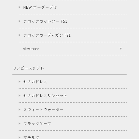
NEW ボーダーデミ
フロックカットソー F53
フロックカーディガン F71
view more
ワンピース＆ジレ
セナカドレス
セナカドレスサンセット
スウィートウォーター
ブラックケープ
マチルダ