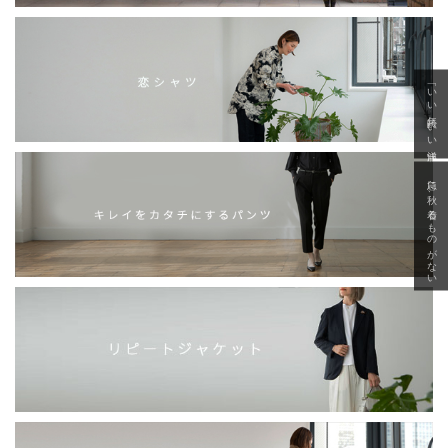
「いい年齢 いい洋服」
急に秋、着るものがない