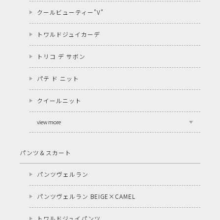
クールビューティー"V"
トワルドジュイカーデ
トリコ デ サボン
パテ ド ニット
クイールニット
view more
パンツ＆スカート
パンツヴェルラン
パンツヴェルラン BEIGE×CAMEL
トワルドジュイパンツ