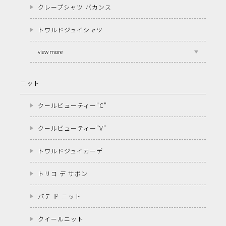
クレープシャツ バカンス
トワルドジュイシャツ
view more
ニット
クールビューティー"C"
クールビューティー"V"
トワルドジュイカーデ
トリコ デ サボン
パテ ド ニット
クイールニット