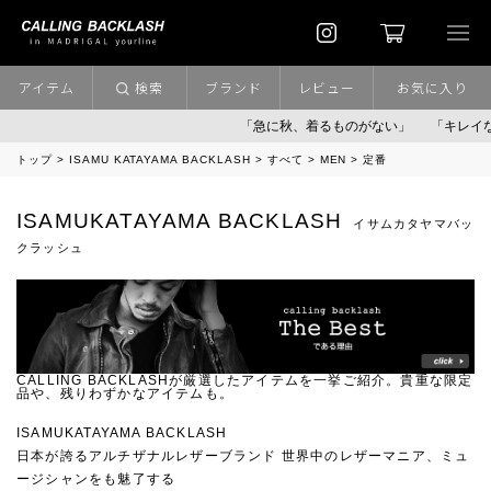
アイテム
検索
ブランド
レビュー
お気に入り
「急に秋、着るものがない」
「キレイなニ
トップ
ISAMU KATAYAMA BACKLASH
すべて
MEN
定番
ISAMUKATAYAMA BACKLASH
イサムカタヤマバッ
クラッシュ
CALLING BACKLASHが厳選したアイテムを一挙ご紹介。貴重な限定
品や、残りわずかなアイテムも。
ISAMUKATAYAMA BACKLASH
日本が誇るアルチザナルレザーブランド 世界中のレザーマニア、ミュ
ージシャンをも魅了する