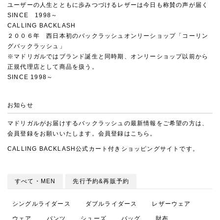
ユーザーの人生とともに歩みつづけるレザーは今日も称賛の声が届く
SINCE 1998～
CALLING BACKLASH
２００６年 西日本初のバックラッシュオンリーショップ「コーリン
グバックラッシュ」
※マドリガルではブランド誕生と同時期、オンリーショップ以前から
正規代理店として商品を扱う。
SINCE 1998～
お知らせ
マドリガルがお届けするバックラッシュの最新情報をご希望の方は、
会員登録をお願いいたします。会員登録は
こちら
。
CALLING BACKLASH
公式カート付きショッピングサイトです。
すべて・MEN
先行予約&再販予約
シングルライダース
ダブルライダース
レザーウェア
ウェア
パンツ
シューズ
バッグ
財布