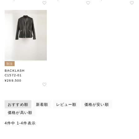
染めダブルライダース
染めシングルライダース
ショルダーダブルライダー
ス
別注
BACKLASH
C1572-01
別注オリーチェイタリアン
¥
269,500
ショルダーシングルライダ
ース
おすすめ順
新着順
レビュー順
価格が安い順
価格が高い順
4
件中
1
-
4
件表示