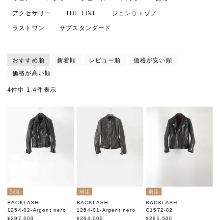
アクセサリー
THE LINE
ジュンウエゾノ
ラストワン
サブスタンダード
おすすめ順
新着順
レビュー順
価格が安い順
価格が高い順
4
件中
1
-
4
件表示
別注
別注
別注
BACKLASH
BACKLASH
BACKLASH
1254-02-Argent nero
1254-01-Argent nero
C1572-02
イタリアンショルダー製品
イタリアンショルダー製品
別注オリーチェイタリアン
¥
297,000
¥
264,000
¥
291,500