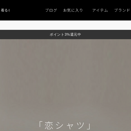
ブログ
お気に入り
アイテム
ブランド
るものがない」
「キレイなニット」
ポイント9％「マンスリーポイントキャン
ポイント3%還元中
「恋シャツ」