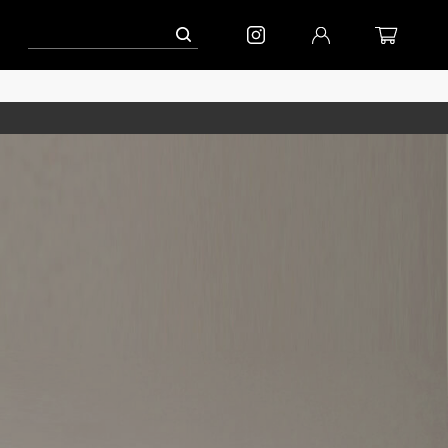
ペーン」
到着(8/7)｜eb.a.gos
予約│「エッグジャケット GREY」