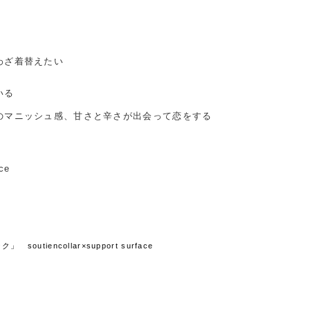
わざ着替えたい
いる
のマニッシュ感、甘さと辛さが出会って恋をする
ace
tiencollar×support surface