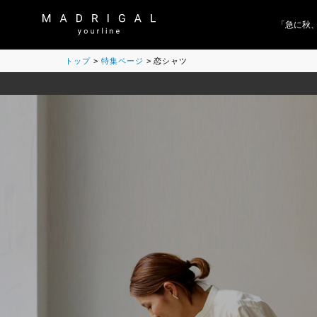
「急に秋、着
トップ
特集ページ
恋シャツ