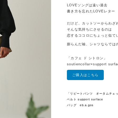
LOVEソングは遠い過去
書き方を忘れたLOVEレター
だけど、カットソーからわざ
そんな気持ちにさせるのは
恋するココロにちょっと似て
膨らんだ袖、シャツならでは
「カフェ ド シトロン」
soutiencollar×support surf
ご購入はこちら
「リピートパンツ オータムチェック」 sou
ベルト support surface
バッグ eb.a.gos