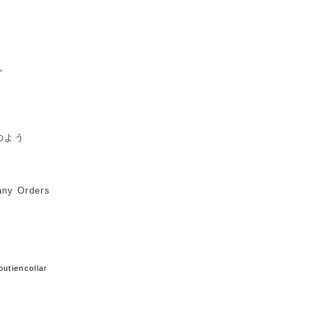
"
のよう
any Orders
encollar