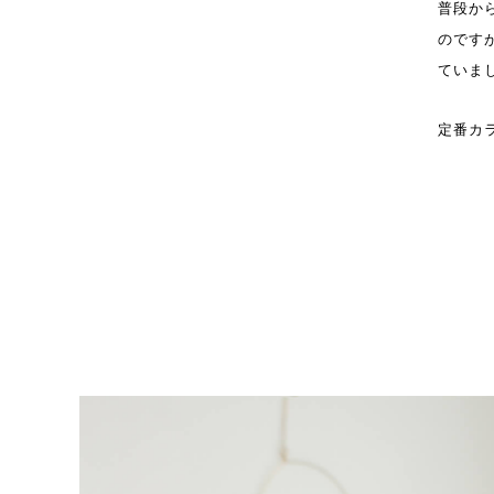
普段か
のです
ていま
定番カ