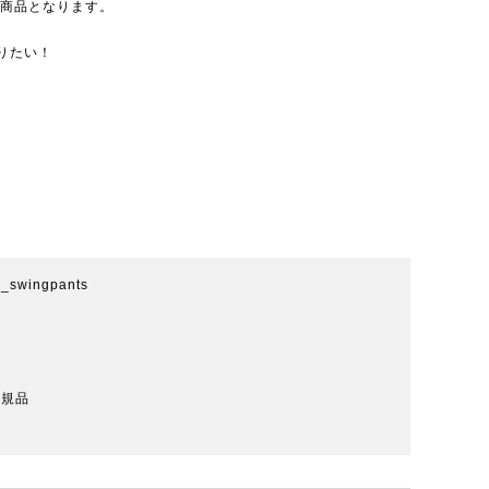
eの商品となります。
りたい！
r_swingpants
正規品