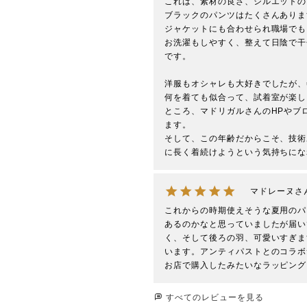
これは、素材の良さ、シルエットの
ブラックのパンツはたくさんありま
ジャケットにも合わせられ職場でも
お洗濯もしやすく、整えて日陰で干
です。

洋服もオシャレも大好きでしたが、
何を着ても似合って、試着室が楽し
ところ、マドリガルさんのHPやブ
ます。

そして、この年齢だからこそ、技術
に長く着続けようという気持ちにな
マドレーヌ
これからの時期使えそうな夏用のパ
あるのかなと思っていましたが届い
く、そして後ろの羽、可愛いすぎま
います。アンティパストとのコラボ
お店で購入したみたいなラッピング
すべてのレビューを見る