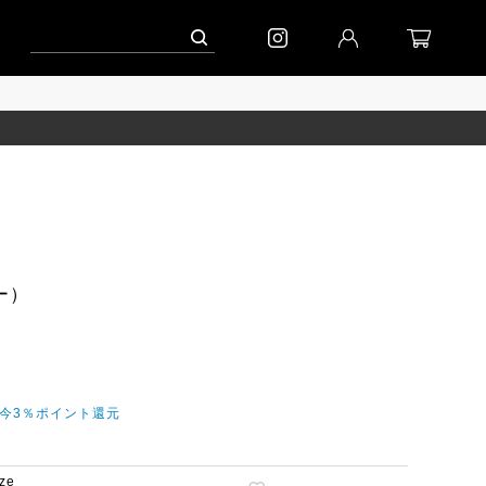
ンペーン」
到着(8/7)｜eb.a.gos
予約│「エッグジャケット GREY」
ラー）
だ今3％ポイント還元
ize