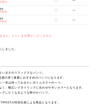
—
庫切れ
ize
—
庫切れ
ize
—
庫切れ
ません。ただいま在庫がございません。
たしました。
よい太さのリラックスなパンツ。
上質感の漂う春夏におすすめのパンツになります。
に一本は持っておきたいボトムカラーの一つ。
なく、幅広いスタイリングに合わせやすいカラーとなります。
ングしたくなるような軽やかパンツ。
r×ANTIPASTの特別生産による商品となります。