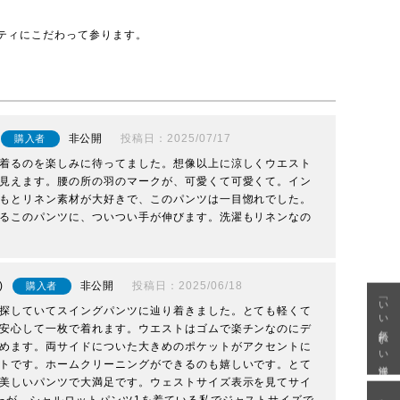
ティにこだわって参ります。
非公開
投稿日
2025/07/17
購入者
着るのを楽しみに待ってました。想像以上に涼しくウエスト
見えます。腰の所の羽のマークが、可愛くて可愛くて。イン
もとリネン素材が大好きで、このパンツは一目惚れでした。
るこのパンツに、ついつい手が伸びます。洗濯もリネンなの
非公開
投稿日
2025/06/18
購入者
「いい年齢 いい洋服」
探していてスイングパンツに辿り着きました。とても軽くて
安心して一枚で着れます。ウエストはゴムで楽チンなのにデ
めます。両サイドについた大きめのポケットがアクセントに
トです。ホームクリーニングができるのも嬉しいです。とて
美しいパンツで大満足です。ウェストサイズ表示を見てサイ