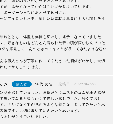
良さ、縫製の良さがなせるわざだと思います。

すが、温かくなってからはこればかりはいています。

、ボーダーシャツにあわせて休日にも。

せばアイロンも不要。涼しい麻素材は真夏にも大活躍しそう
年齢とともに体型も体質も変わり、迷子になっていました。

く、好きなものをどんどん着られた若い頃が懐かしんでいた
ログを拝見して、あのときのトキメキが戻ってきたような思い
ある職人さんが丁寧に作ってくださった価値がわかり、大切
れたのかもしれません。
5
50代
女性
投稿日
2025/04/28
購入者
ンツを探していました。画像だとウエストのゴムが圧迫感が
て履いてみると柔らかくて優しい感じでした。軽くて涼し
す。さりげなく羽が見えるような着こなしをしてみたいと思
素敵です。大切に履いていきたいと思います。

もありがとうございました。