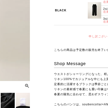
在
2s
BLACK
在
3s
在
申し訳ござい
こちらの商品は予定数の販売を終了い
Shop Message
ウエストがシャーリングになった、程
リネン100%でカジュアルな中にも
定番的に活躍するブラックは季節ごと
リネンの素材感で春夏にも重い印象は
春夏の陽気に合わせて、思わずスウィ
こちらのパンツは、soutiencolla