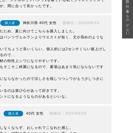
急に秋、着るものがない
たが、シャルロットパンツ1を着ている私でジャストサイズで
が、間に合って良かったです。
神奈川県
40代
女性
投稿日
2025/06/14
購入者
たため、夏に向けてこちらを購入しました。

はパンツヴェルランよりウエストが短く、丈が長めのような
を履いてちょうど良いくらい。個人的には2センチくらい裾上げし
るので…

材の特性上シワになりやすいです。

もそこそこ綺麗になるので、夏場はあまり気にならないです
にならなかったので涼しさを残しつつシワがもう少しつきに
。

いるのは遊び心があって好きです。

ントになるようなものがあるといいな。
40代
女性
投稿日
2025/04/29
購入者
しなくならず、おしゃれでこなれた感じ。
