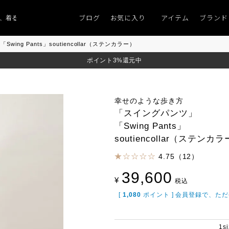
ブログ
お気に入り
アイテム
ブランド
着るものがない」
「キレイなニット」
ポイント9％「マンスリーポイントキャ
ing Pants」soutiencollar（ステンカラー）
ポイント3%還元中
幸せのような歩き方
「スイングパンツ」
「Swing Pants」
soutiencollar（ステンカ
4.75（12）
39,600
¥
税込
[
1,080
ポイント ] 会員登録で、た
1s