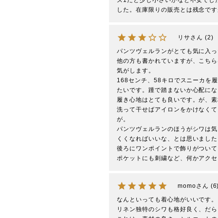
ズ1だと少し小さいかなと不安でし
した。在庫限りの販売とは残念です
リサ
2
パンツヴェルランがとても気に入っ
他の方も書かれていますが、こちら
気がします。

168センチ、58キロでスニーカ
たいです。踵で踏まないか心配にな
履き心地はとても良いです。が、素
洗って干せばアイロンをかけなくて
が。

パンツヴェルランのほうがシワは気
くくなればいいな、とは思いました
後ろにワンポイントで飾りがついて
ポケットにも刺繍など、何かアクセ
momo
6
なんといっても着心地がいいです。

リネン独特のシワも格好良く、だら