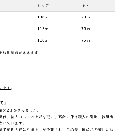
ト
ヒップ
股下
108㎝
70㎝
112㎝
75㎝
116㎝
75㎝
る程度融通がききます。
います
。
て」
量の2％を切りました。
気代、輸入コストの上昇を期に、高齢に伴う職人の引退、後継者
次いでいます。
増で納期の遅延や値上げが予想され、この先、国産品の厳しい状