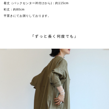
着丈（バックセンター衿付けから)：約115cm
裄丈：約80cm
平置きにてお測りしております。
「ずっと長く何度でも」