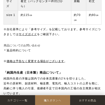
サイ
着丈（バックセンター衿付けか
肩幅
裄丈
ズ
ら）
size 1
約115㎝
約70
約80㎝
㎝
※自社基準により「参考サイズ」を記載しております。参考サイズにつ
きましては
サイズガイド
をご確認下さい。
商品についてのお問い合わせ
＊返品特約について
※
価格は予告なく変更する場合がございます
。
「純国内生産（日本製）商品について」
純国内生産の洋服は国内での全体流通量の2％を切りました。
近年の原材料、副資材料、輸送費、電気代、輸入コストの上昇を期に、
高齢に伴う職人の引退、後継者不足で日本国内の工場の自主廃業が相次
いでいます。
工場の減少における集約化に伴う需要増で納期の遅延や値上げが予想さ
カテゴリー一覧
購入ボタンへ
おすすめ商品
れ、この先、国産品の厳しい状況は続いていく見通しです。