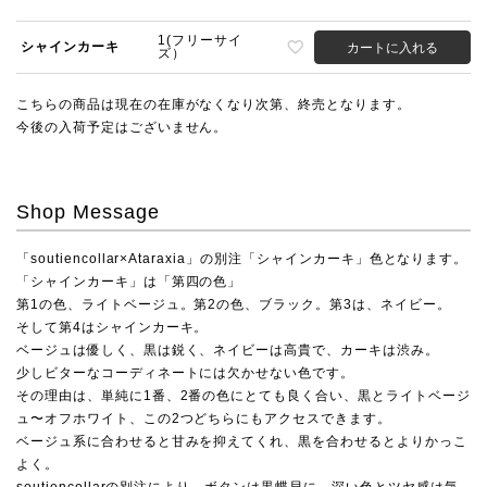
1(フリーサイ
シャインカーキ
カートに入れる
ズ）
こちらの商品は現在の在庫がなくなり次第、終売となります。
今後の入荷予定はございません。
Shop Message
「soutiencollar×Ataraxia」の別注「シャインカーキ」色となります。
「シャインカーキ」は「第四の色」
第1の色、ライトベージュ。第2の色、ブラック。第3は、ネイビー。
そして第4はシャインカーキ。
ベージュは優しく、黒は鋭く、ネイビーは高貴で、カーキは渋み。
少しビターなコーディネートには欠かせない色です。
その理由は、単純に1番、2番の色にとても良く合い、黒とライトベージ
ュ〜オフホワイト、この2つどちらにもアクセスできます。
ベージュ系に合わせると甘みを抑えてくれ、黒を合わせるとよりかっこ
よく。
soutiencollarの別注により、ボタンは黒蝶貝に。深い色とツヤ感は気