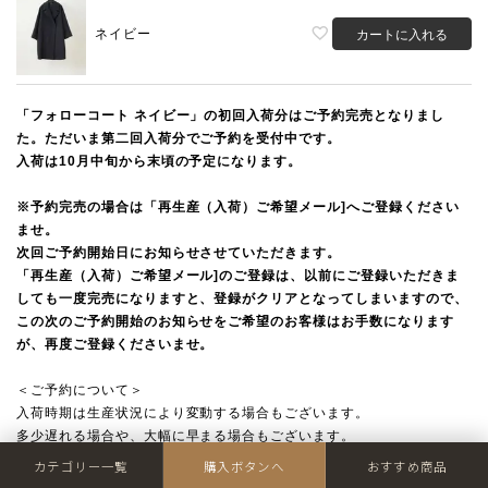
ネイビー
カートに入れる
「フォローコート ネイビー」の初回入荷分はご予約完売となりまし
た。ただいま第二回入荷分でご予約を受付中です。
入荷は10月中旬から末頃の予定になります。
※予約完売の場合は「再生産（入荷）ご希望メール]へご登録ください
ませ。
次回ご予約開始日にお知らせさせていただきます。
「再生産（入荷）ご希望メール]のご登録は、以前にご登録いただきま
しても一度完売になりますと、登録がクリアとなってしまいますので、
この次のご予約開始のお知らせをご希望のお客様はお手数になります
が、再度ご登録くださいませ。
＜ご予約について＞
入荷時期は生産状況により変動する場合もございます。
多少遅れる場合や、大幅に早まる場合もございます。
お支払い方法は、銀行振込またはクレジット決済で承っております。
カテゴリー一覧
購入ボタンへ
おすすめ商品
ご予約品のAmazonPayでのお支払い、代引き決済はご遠慮いただいて