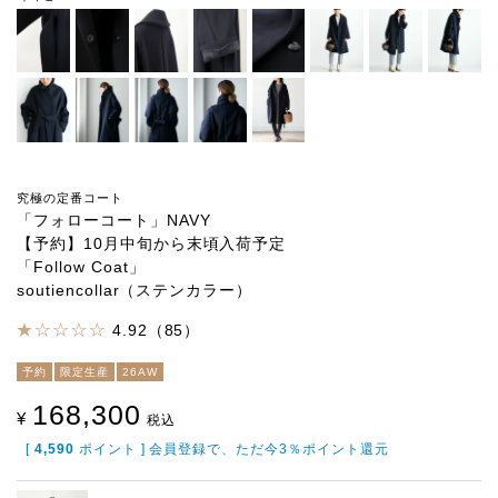
究極の定番コート
「フォローコート」NAVY
【予約】10月中旬から末頃入荷予定
「Follow Coat」
soutiencollar（ステンカラー）
4.92（85）
予約
限定生産
26AW
168,300
¥
税込
[
4,590
ポイント ] 会員登録で、ただ今3％ポイント還元