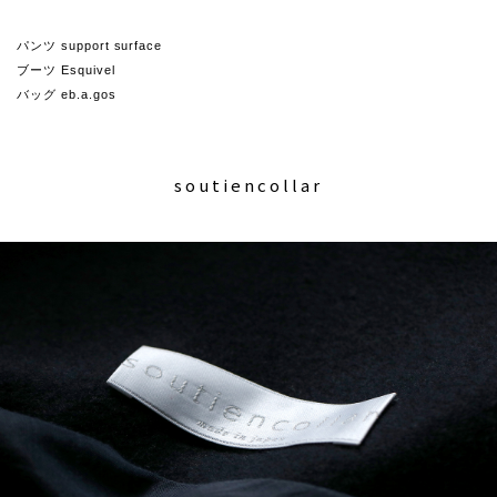
パンツ support surface
ブーツ Esquivel
バッグ eb.a.gos
soutiencollar