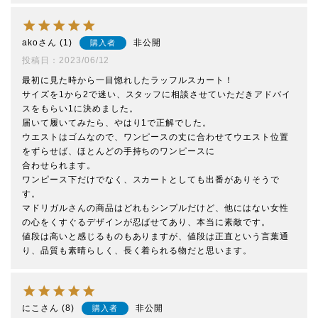
ako
1
非公開
購入者
投稿日
2023/06/12
最初に見た時から一目惚れしたラッフルスカート！

サイズを1から2で迷い、スタッフに相談させていただきアドバイ
スをもらい1に決めました。

届いて履いてみたら、やはり1で正解でした。

ウエストはゴムなので、ワンピースの丈に合わせてウエスト位置
をずらせば、ほとんどの手持ちのワンピースに

合わせられます。

ワンピース下だけでなく、スカートとしても出番がありそうで
す。

マドリガルさんの商品はどれもシンプルだけど、他にはない女性
の心をくすぐるデザインが忍ばせてあり、本当に素敵です。

値段は高いと感じるものもありますが、値段は正直という言葉通
にこ
8
非公開
購入者