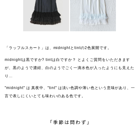
「ラッフルスカート」は、midnightとtintの2色展開です。
midnightは黒ですか? tintは白ですか？ とよくご質問をいただきます
が、黒のようで濃紺、白のようでごく一滴水色が入ったようにも見えた
り...
"midnight" は 真夜中、"tint" は淡い色調や薄い色という意味があり、一
言で表しにくいとても味わいのある色です。
「季節は問わず」