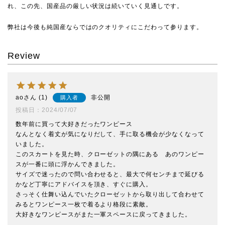
れ、この先、国産品の厳しい状況は続いていく見通しです。
弊社は今後も純国産ならではのクオリティにこだわって参ります。
Review
ao
1
非公開
購入者
投稿日
2024/07/07
数年前に買って大好きだったワンピース

なんとなく着丈が気になりだして、手に取る機会が少なくなって
いました。

このスカートを見た時、クローゼットの隅にある　あのワンピー
スが一番に頭に浮かんできました。

サイズで迷ったので問い合わせると、最大で何センチまで延びる
かなど丁寧にアドバイスを頂き、すぐに購入。

さっそく仕舞い込んでいたクローゼットから取り出して合わせて
みるとワンピース一枚で着るより格段に素敵。
