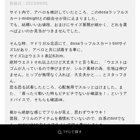
投稿日
2023/06/01
サイト内で、アペロを検討していたところ、このdosaラッフルス
カートmidnightとの組合せが目に止まりました。

でも、結構いいお値段。おまけにサイズ展開が細かく、どれを選
べばよいのか見当がつきませんでした。

そんな時、マドリガル北店にて、dosaラッフルスカートtintサイ
ズ1があり、アペロと共に試着する事に。

サイズ1はウエスト表記62cm。

絶対ウエストそれ以上だけど大丈夫？と言う私に、「ウエストは
ゴムが入っているので伸びますが、シルク素材の為、生地は伸び
ません。ヒップが無理なく入れば、大丈夫かと…」とスタッフさ
ん。

恐る恐る試着したところ、心配無用でスルッとはけました。ま
た、「座ったり動いた時もピチピチでないか確認を！」というア
ドバイスで、そちらも確認ok。

裾から絶妙な感じでフリルが見え、思わずウキウキ！

普段、フリルのアイテムを着慣れていないので、白系のtintでな
く、midnightの方をユアラインで頂く事にしました。

TPOで探す
もし、ウエストが入る？と迷っておられる方がいらしたら、参考