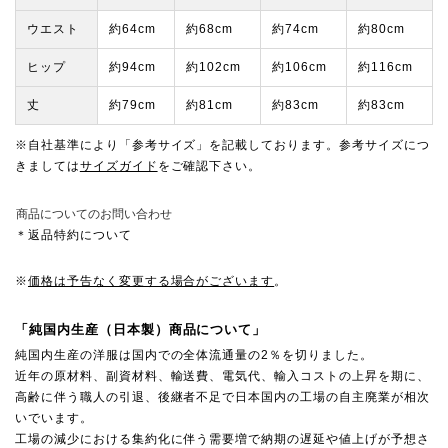
ウエスト
約64cm
約68cm
約74cm
約80cm
ヒップ
約94cm
約102cm
約106cm
約116cm
丈
約79cm
約81cm
約83cm
約83cm
※自社基準により「参考サイズ」を記載しております。参考サイズにつ
きましては
サイズガイド
をご確認下さい。
商品についてのお問い合わせ
＊返品特約について
※
価格は予告なく変更する場合がございます
。
「純国内生産（日本製）商品について」
純国内生産の洋服は国内での全体流通量の2％を切りました。
近年の原材料、副資材料、輸送費、電気代、輸入コストの上昇を期に、
高齢に伴う職人の引退、後継者不足で日本国内の工場の自主廃業が相次
いでいます。
工場の減少における集約化に伴う需要増で納期の遅延や値上げが予想さ