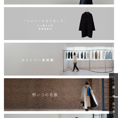
「いい年齢 いい洋服」
急に秋、着るものがない