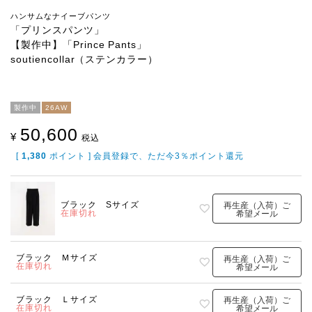
ハンサムなナイーブパンツ
「プリンスパンツ」
【製作中】「Prince Pants」
soutiencollar（ステンカラー）
製作中
26AW
50,600
¥
税込
[
1,380
ポイント ] 会員登録で、ただ今3％ポイント還元
ブラック Sサイズ
再生産（入荷）ご
在庫切れ
希望メール
ブラック Ｍサイズ
再生産（入荷）ご
在庫切れ
希望メール
ブラック Ｌサイズ
再生産（入荷）ご
在庫切れ
希望メール