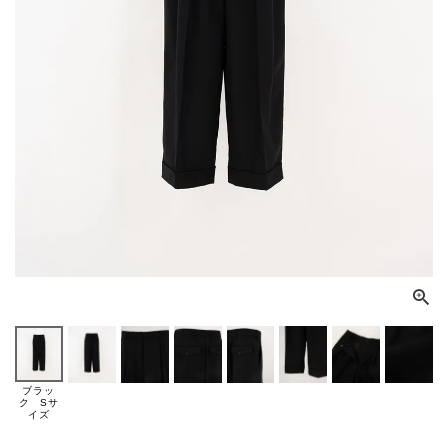
ブラッ
ク Sサ
イズ