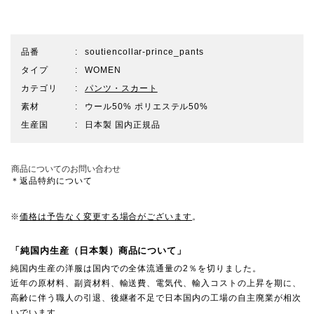
品番
soutiencollar-prince_pants
タイプ
WOMEN
カテゴリ
パンツ・スカート
素材
ウール50% ポリエステル50%
生産国
日本製 国内正規品
商品についてのお問い合わせ
＊返品特約について
※
価格は予告なく変更する場合がございます
。
「純国内生産（日本製）商品について」
純国内生産の洋服は国内での全体流通量の2％を切りました。
近年の原材料、副資材料、輸送費、電気代、輸入コストの上昇を期に、
高齢に伴う職人の引退、後継者不足で日本国内の工場の自主廃業が相次
いでいます。