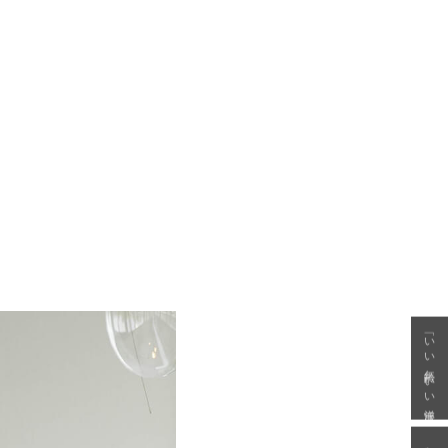
「いい年齢 いい洋服」