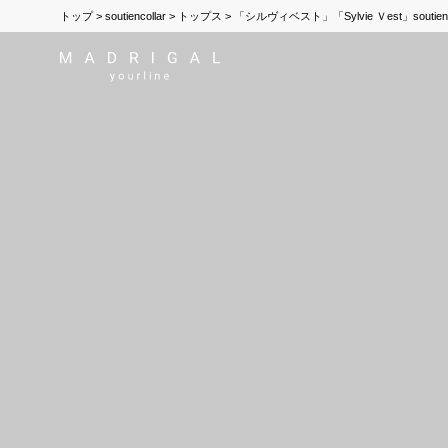
トップ
soutiencollar
トップス
「シルヴィベスト」「Sylvie Ｖest」soutie