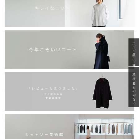
「いい年齢 いい洋服」
急に秋、着るものがない