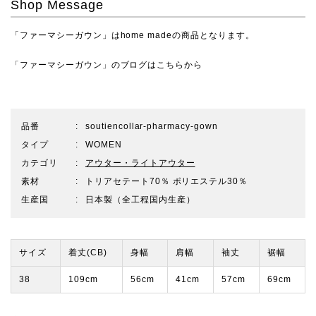
Shop Message
「ファーマシーガウン」はhome madeの商品となります。
「ファーマシーガウン」のブログは
こちらから
品番
soutiencollar-pharmacy-gown
タイプ
WOMEN
カテゴリ
アウター・ライトアウター
素材
トリアセテート70％ ポリエステル30％
生産国
日本製（全工程国内生産）
サイズ
着丈(CB)
身幅
肩幅
袖丈
裾幅
38
109cm
56cm
41cm
57cm
69cm