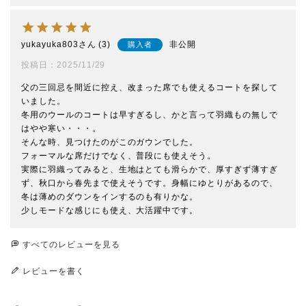
yukayuka803
3
非公開
購入者
投稿日
2025/11/29
父の三回忌を間近に控え、改まった席でも使えるコートを探して
いました。

冬用のウールのコートは早すぎるし、かと言って羽織もの無しで
はやや寒い・・・。

そんな時、見つけたのがこのガウンでした。

フォーマルな席だけでなく、普段にも使えそう。

実際に羽織ってみると、生地はとても滑らかで、厚すぎず薄すぎ
ず、秋口から春先まで使えそうです。身幅にゆとりがあるので、
冬は薄めのダウンをインするのも有りかな。

少しモードな感じにも使え、大活躍中です。
すべてのレビューを見る
レビューを書く