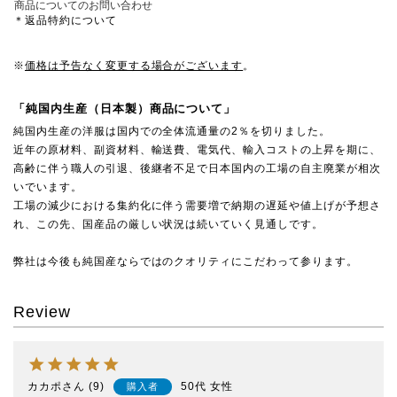
商品についてのお問い合わせ
＊返品特約について
※
価格は予告なく変更する場合がございます
。
「純国内生産（日本製）商品について」
純国内生産の洋服は国内での全体流通量の2％を切りました。
近年の原材料、副資材料、輸送費、電気代、輸入コストの上昇を期に、
高齢に伴う職人の引退、後継者不足で日本国内の工場の自主廃業が相次
いでいます。
工場の減少における集約化に伴う需要増で納期の遅延や値上げが予想さ
れ、この先、国産品の厳しい状況は続いていく見通しです。
弊社は今後も純国産ならではのクオリティにこだわって参ります。
Review
カカポ
9
50代
女性
購入者