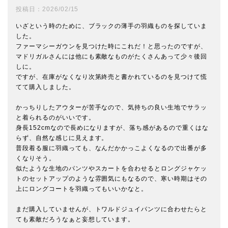
投稿日
2026/02/15
いざという時のために、ブラックの薄手の羽織ものを探していま
した。

ファーマシーガウンを見つけた時にこれだ！と思ったのですが、
マドリガルさんには他にも素敵なものがたくさんあって少々後回
しに。

ですが、在庫がなくなり次第終売と書かれているのを見つけて慌
てて購入しました。

かっちりしたアウターが苦手なので、気持ちの良い生地でサラッ
と着られるのがいいです。

身長152cmなので長めになりますが、落ち感があるので重くはな
らず、自然な感じに見えます。

普段着る服に羽織っても、なんだかかっこよくなるので出番が多
くなりそう。

似たような生地のパンツやスカートを合わせるとロングジャケッ
トのセットアップのような雰囲気にもなるので、寒い時期はその
上にロングコートを羽織ってもいいかなと。

まだ購入していませんが、トワルドジュイパンツに合わせたらと
ても素敵だろうなぁと妄想しています。