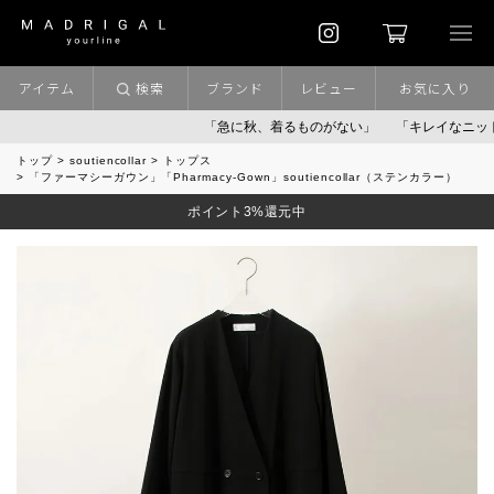
アイテム
検索
ブランド
レビュー
お気に入り
「急に秋、着るものがない」
「キレイなニット」
ポ
トップ
soutiencollar
トップス
「ファーマシーガウン」「Pharmacy-Gown」soutiencollar（ステンカラー）
ポイント3%還元中