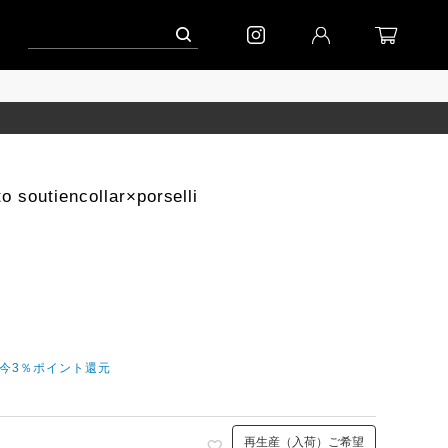
ーン」
到着(8/7)｜eb.a.gos
予約│「エッグジャケット GREY」
utiencollar×porselli
だ今3％ポイント還元
再生産（入荷）ご希望