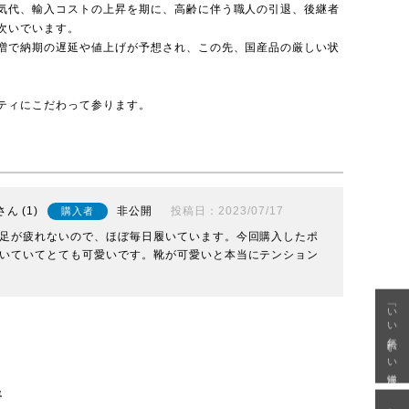
気代、輸入コストの上昇を期に、高齢に伴う職人の引退、後継者
次いでいます。
増で納期の遅延や値上げが予想され、この先、国産品の厳しい状
ティにこだわって参ります。
1
非公開
投稿日
2023/07/17
購入者
足が疲れないので、ほぼ毎日履いています。今回購入したポ
いていてとても可愛いです。靴が可愛いと本当にテンション
「いい年齢 いい洋服」
呈