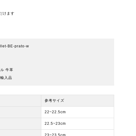
だけます
allet-BE-prato-w
ル 牛革
規輸入品
参考サイズ
22~22.5cm
22.5~23cm
23~23.5cm