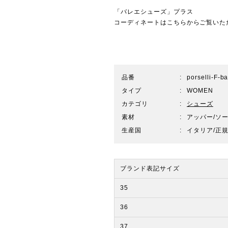
「バレエシューズ」プラス
コーディネートはこちらからご覧いた
品番
porselli-F-b
タイプ
WOMEN
カテゴリ
シューズ
素材
アッパー/ソー
生産国
イタリア/正
ブランド表記サイズ
35
36
37