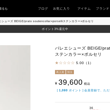
ブログ
お気に入り
アイテム
ブランド
ものがない」
「キレイなニット」
ポイント9％「マンスリーポイントキャンペ
シューズ BEIGE/prato soutiencollar×porselliステンカラー×ポルセリ
ポイント3%還元中
バレエシューズ BEIGE/prato so
ステンカラー×ポルセリ
5.00（1）
再入荷
別注
39,600
¥
税込
[
1,080
ポイント ] 会員登録で、た
36