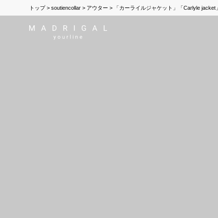
トップ
soutiencollar
アウター
「カーライルジャケット」「Carlyle jacket」