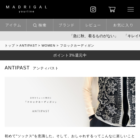
アイテム
検索
ブランド
レビュー
お気に入り
「急に秋、着るものがない」
「キレイなニ
トップ
ANTIPAST
WOMEN
フロックカーディガン
ポイント3%還元中
ANTIPAST
アンティパスト
初めて"ソックス"を意識した。そして、おしゃれするってこんなに楽しいこと