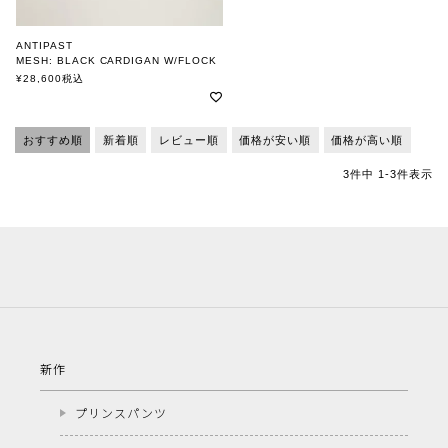
ANTIPAST
MESH: BLACK CARDIGAN W/FLOCK
アンティパスト
¥
28,600
税込
おすすめ順
新着順
レビュー順
価格が安い順
価格が高い順
3
件中
1
-
3
件表示
新作
プリンスパンツ