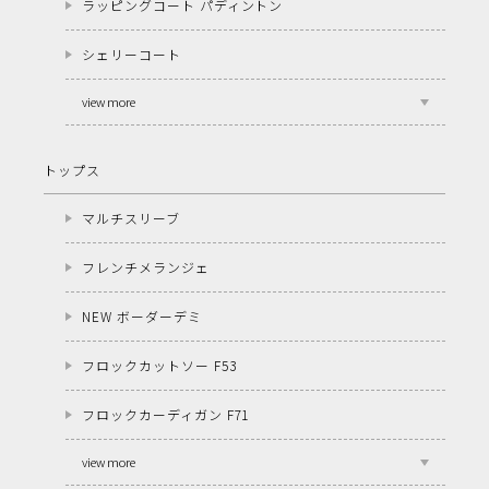
ラッピングコート パディントン
シェリーコート
view more
トップス
マルチスリーブ
フレンチメランジェ
NEW ボーダーデミ
フロックカットソー F53
フロックカーディガン F71
view more