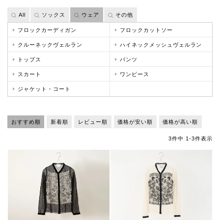
All
ソックス
ウェア
その他
フロックカーディガン
フロックカットソー
クルーネックヴェルラン
ハイネックメッシュヴェルラン
トップス
パンツ
スカート
ワンピース
ジャケット・コート
おすすめ順
新着順
レビュー順
価格が安い順
価格が高い順
3
件中
1
-
3
件表示