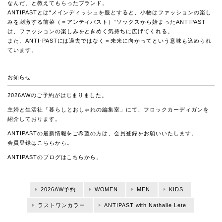
なんだ、と教えてもらったブランド。
ANTIPASTとは“メインディッシュを服とすると、小物はファッションの楽し
みを刺激する前菜（＝アンティパスト）“ソックスから始まったANTIPAST
は、ファッションの楽しみをときめく気持ちに広げてくれる。
また、ANTI-PASTには過去ではなく＝未来に向かってという意味も込められ
ています。
お知らせ
2026AWのご予約がはじまりました。
主婦と生活社「暮らしとおしゃれの編集室」にて、
フロックカーディガンを
紹介しております。
ANTIPASTの最新情報をご希望の方は、会員登録をお願いいたします。
会員登録は
こちら
から。
ANTIPASTのブログは
こちら
から。
2026AW予約
WOMEN
MEN
KIDS
ラストワンカラー
ANTIPAST with Nathalie Lete