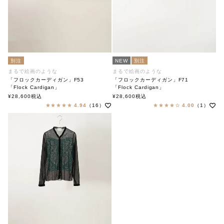
別注
NEW
別注
まるで絵画のような
まるで絵画のような
「フロックカーディガン」F53
「フロックカーディガン」F71
「Flock Cardigan」
「Flock Cardigan」
soutiencollar（ステンカラー）
soutiencollar（ステンカラー）
¥
28,600
税込
¥
28,600
税込
4.94
（16）
4.00
（1）