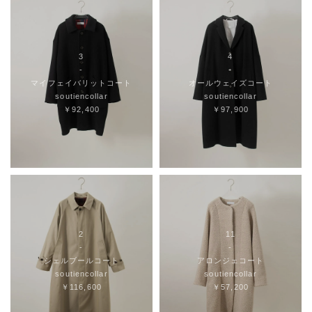
3
4
-
-
マイフェイバリットコート
オールウェイズコート
soutiencollar
soutiencollar
￥92,400
￥97,900
2
11
-
-
シェルブールコート
アロンジェコート
soutiencollar
soutiencollar
￥116,600
￥57,200