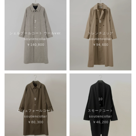
7
8
-
-
シェルブールコート ウールver.
トレンチエッグ
soutiencollar
soutiencollar
￥140,800
￥94,600
9
10
-
-
ロシュフォールコート
スモークコート
soutiencollar
soutiencollar
￥80,300
￥46,200