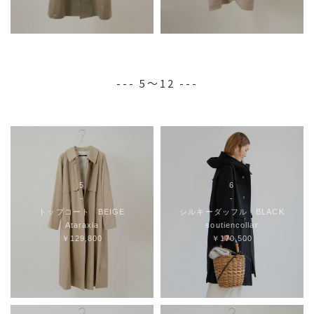
--- 5～12 ---
5
6
-
-
トップコート BEIGE
シルキーダッフル BLACK
Ataraxia
soutiencollar
￥129,800
￥170,500