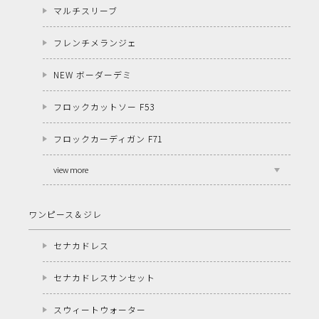
マルチスリーブ
フレンチメランジェ
NEW ボーダーデミ
フロックカットソー F53
フロックカーディガン F71
view more
ワンピース＆ジレ
セナカドレス
セナカドレスサンセット
スウィートウォーター