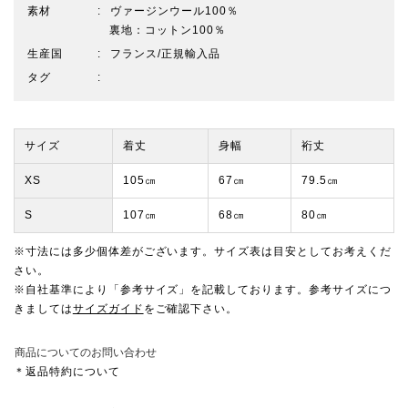
素材
ヴァージンウール100％
裏地：コットン100％
生産国
フランス/正規輸入品
タグ
サイズ
着丈
身幅
裄丈
XS
105㎝
67㎝
79.5㎝
S
107㎝
68㎝
80㎝
※寸法には多少個体差がございます。サイズ表は目安としてお考えくだ
さい。
※自社基準により「参考サイズ」を記載しております。参考サイズにつ
きましては
サイズガイド
をご確認下さい。
商品についてのお問い合わせ
＊返品特約について