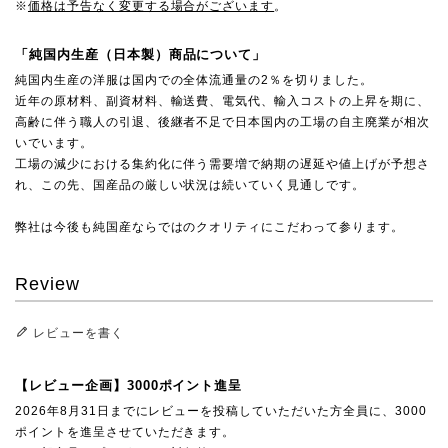
※
価格は予告なく変更する場合がございます
。
「純国内生産（日本製）商品について」
純国内生産の洋服は国内での全体流通量の2％を切りました。
近年の原材料、副資材料、輸送費、電気代、輸入コストの上昇を期に、
高齢に伴う職人の引退、後継者不足で日本国内の工場の自主廃業が相次
いでいます。
工場の減少における集約化に伴う需要増で納期の遅延や値上げが予想さ
れ、この先、国産品の厳しい状況は続いていく見通しです。
弊社は今後も純国産ならではのクオリティにこだわって参ります。
Review
レビューを書く
【レビュー企画】3000ポイント進呈
2026年8月31日までにレビューを投稿していただいた方全員に、3000
ポイントを進呈させていただきます。