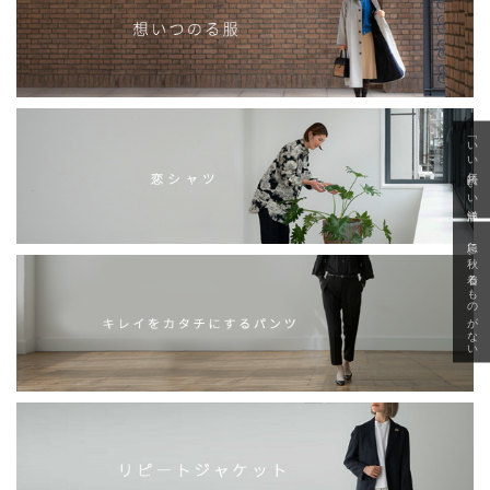
「いい年齢 いい洋服」
急に秋、着るものがない