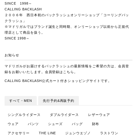
SINCE 1998～
CALLING BACKLASH
２００６年 西日本初のバックラッシュオンリーショップ「コーリングバッ
クラッシュ」
※マドリガルではブランド誕生と同時期、オンリーショップ以前から正規代
理店として商品を扱う。
SINCE 1998～
お知らせ
マドリガルがお届けするバックラッシュの最新情報をご希望の方は、会員登
録をお願いいたします。会員登録は
こちら
。
CALLING BACKLASH
公式カート付きショッピングサイトです。
すべて・MEN
先行予約&再販予約
シングルライダース
ダブルライダース
レザーウェア
ウェア
パンツ
シューズ
バッグ
財布
アクセサリー
THE LINE
ジュンウエゾノ
ラストワン