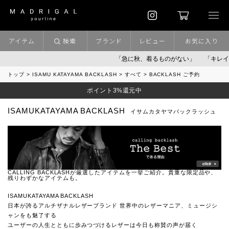
アイテム
検索
ブランド
レビュー
お気に入り
「急に秋、着るものがない」
「キレイな
トップ
ISAMU KATAYAMA BACKLASH
すべて
BACKLASH ご予約
ポイント3%還元中
ISAMUKATAYAMA BACKLASH
イサムカタヤマバックラッシュ
CALLING BACKLASHが厳選したアイテムを一挙ご紹介。貴重な限定品や、
残りわずかなアイテムも。
ISAMUKATAYAMA BACKLASH
日本が誇るアルチザナルレザーブランド 世界中のレザーマニア、ミュージシ
ャンをも魅了する
ユーザーの人生とともに歩みつづけるレザーは今日も称賛の声が届く