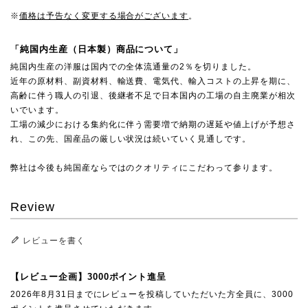
※
価格は予告なく変更する場合がございます
。
「純国内生産（日本製）商品について」
純国内生産の洋服は国内での全体流通量の2％を切りました。
近年の原材料、副資材料、輸送費、電気代、輸入コストの上昇を期に、
高齢に伴う職人の引退、後継者不足で日本国内の工場の自主廃業が相次
いでいます。
工場の減少における集約化に伴う需要増で納期の遅延や値上げが予想さ
れ、この先、国産品の厳しい状況は続いていく見通しです。
弊社は今後も純国産ならではのクオリティにこだわって参ります。
Review
レビューを書く
【レビュー企画】3000ポイント進呈
2026年8月31日までにレビューを投稿していただいた方全員に、3000