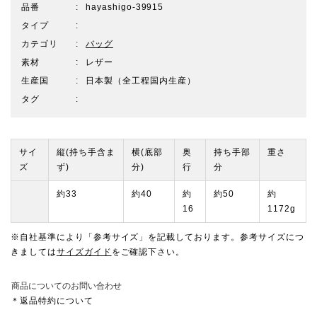
品番
hayashigo-39915
タイプ
カテゴリ
バッグ
素材
レザー
生産国
日本製（全工程国内生産）
タグ
サイ
縦(持ち手含ま
横(底部
奥
持ち手部
重さ
ズ
ず)
分)
行
分
約33
約40
約
約50
約
16
1172g
※自社基準により「参考サイズ」を記載しております。参考サイズにつ
きましては
サイズガイド
をご確認下さい。
商品についてのお問い合わせ
＊返品特約について