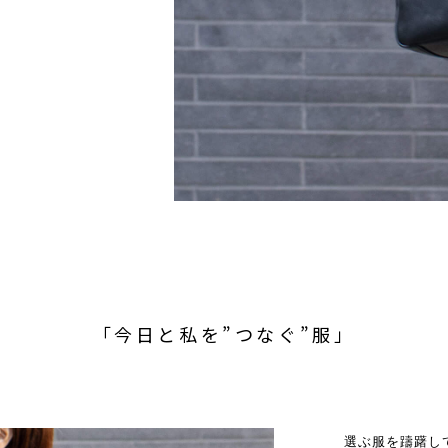
「今日と私を”つなぐ”服」
選ぶ服を躊躇し