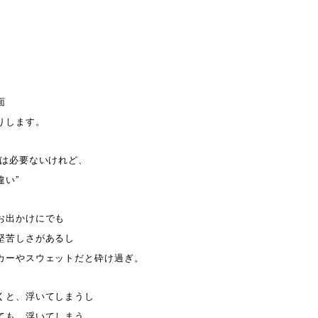
面
りします。
では必要ないけれど、
違い”
お出かけにでも
堅苦しさがあるし
カーやスウェットだと砕け過ぎ。
くと、浮いてしまうし
ても、浮いてしまう