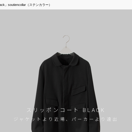
ck」soutiencollar（ステンカラー）
スリッポンコート BLACK
ジャケットより近場、パーカーより遠出