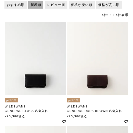
おすすめ順
新着順
レビュー順
価格が安い順
価格が高い順
4
件中
1
-
4
件表示
pt20%
pt20%
WILDSWANS
WILDSWANS
GENERAL BLACK 名刺入れ
GENERAL DARK BROWN 名刺入れ
ワイルドスワンズ
ワイルドスワンズ
¥
25,300
税込
¥
25,300
税込