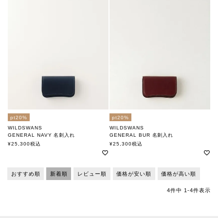
pt20%
pt20%
WILDSWANS
WILDSWANS
GENERAL NAVY 名刺入れ
GENERAL BUR 名刺入れ
ワイルドスワンズ
ワイルドスワンズ
¥
25,300
税込
¥
25,300
税込
おすすめ順
新着順
レビュー順
価格が安い順
価格が高い順
4
件中
1
-
4
件表示