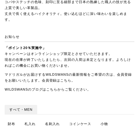
コバやステッチの色味、刻印に至る細部まで日本の熟練した職人の技が光る
上質で美しい革製品。
丈夫で長く使えるハイクオリティ。使い込むほどに深い味わいを楽しめま
す。
お知らせ
「ポイント20％実施中」
キャンペーンはオンラインショップ限定とさせていただきます。
現在の在庫が終了いたしましたら、次回の入荷は未定となります。よろしけ
ればこの機会にお買い物くださいませ。
マドリガルがお届けするWILDSWANSの最新情報をご希望の方は、会員登録
をお願いいたします。会員登録は
こちら
。
WILDSWANSのブログは
こちらから
ご覧ください。
すべて・MEN
財布
札入れ
名刺入れ
コインケース
小物