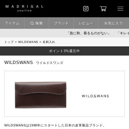
アイテム
検索
ブランド
レビュー
お気に入り
「急に秋、着るものがない」
「キレイな
トップ
WILDSWANS
名刺入れ
ポイント3%還元中
WILDSWANS
ワイルドスワンズ
WILDSWANSは1998年にスタートした日本の皮革製品ブランド。