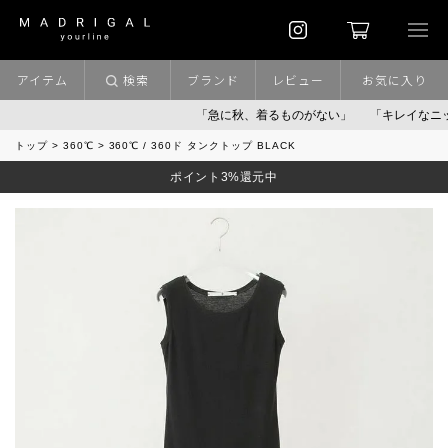
アイテム
検索
ブランド
レビュー
お気に入り
「急に秋、着るものがない」
「キレイなニット」
トップ
360℃
360℃ / 360ド タンクトップ BLACK
ポイント3%還元中