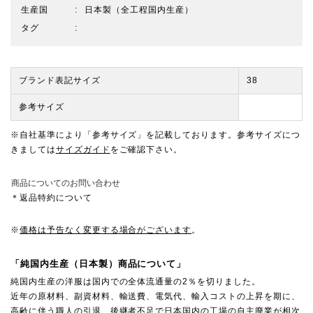
生産国
日本製（全工程国内生産）
タグ
ブランド表記サイズ
38
参考サイズ
※自社基準により「参考サイズ」を記載しております。参考サイズにつ
きましては
サイズガイド
をご確認下さい。
商品についてのお問い合わせ
＊返品特約について
※
価格は予告なく変更する場合がございます
。
「純国内生産（日本製）商品について」
純国内生産の洋服は国内での全体流通量の2％を切りました。
近年の原材料、副資材料、輸送費、電気代、輸入コストの上昇を期に、
高齢に伴う職人の引退、後継者不足で日本国内の工場の自主廃業が相次