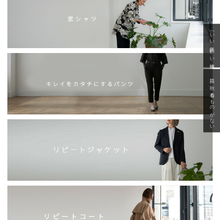
「いい年齢 いい洋服」
急に秋、着るものがない