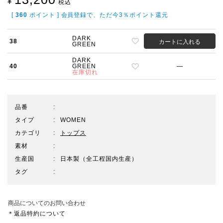
¥
税込
[
360
ポイント ] 会員登録で、ただ今3％ポイント還元
DARK
38
カートに入れる
GREEN
DARK
40
GREEN
—
在庫切れ
品番
タイプ
WOMEN
カテゴリ
トップス
素材
生産国
日本製（全工程国内生産）
タグ
商品についてのお問い合わせ
＊返品特約について