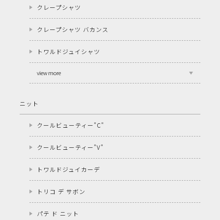
クレープシャツ
クレープシャツ バカンス
トワルドジュイシャツ
view more
ニット
クールビューティー"C"
クールビューティー"V"
トワルドジュイカーデ
トリコ デ サボン
パテ ド ニット