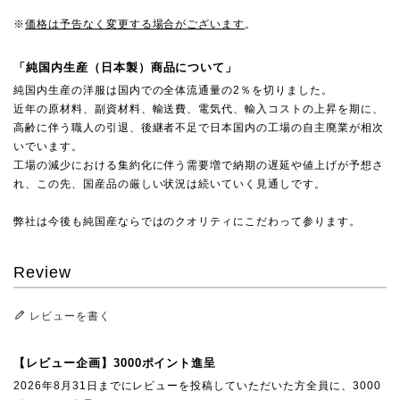
※
価格は予告なく変更する場合がございます
。
「純国内生産（日本製）商品について」
純国内生産の洋服は国内での全体流通量の2％を切りました。
近年の原材料、副資材料、輸送費、電気代、輸入コストの上昇を期に、
高齢に伴う職人の引退、後継者不足で日本国内の工場の自主廃業が相次
いでいます。
工場の減少における集約化に伴う需要増で納期の遅延や値上げが予想さ
れ、この先、国産品の厳しい状況は続いていく見通しです。
弊社は今後も純国産ならではのクオリティにこだわって参ります。
Review
レビューを書く
【レビュー企画】3000ポイント進呈
2026年8月31日までにレビューを投稿していただいた方全員に、3000