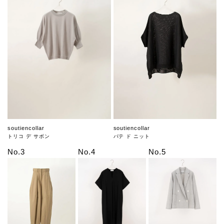
soutiencollar
soutiencollar
トリコ デ サボン
パテ ド ニット
No.3
No.4
No.5