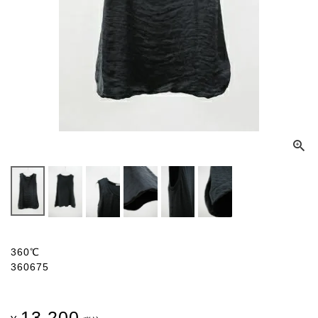
360℃
360675
13,200