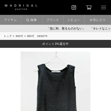
アイテム
検索
ブランド
レビュー
お気に入り
「急に秋、着るものがない」
「キレイなニット」
トップ
360℃
360℃ 360675
ポイント3%還元中