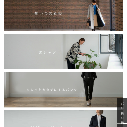
「いい年齢 いい洋服」