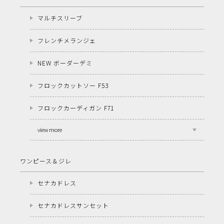
マルチスリーブ
フレンチメランジェ
NEW ボーダーデミ
フロックカットソー F53
フロックカーディガン F71
view more
ワンピース＆ジレ
セナカドレス
セナカドレスサンセット