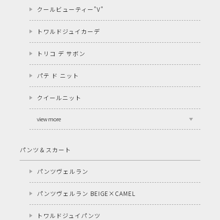
クールビューティー"V"
トワルドジュイカーデ
トリコ デ サボン
パテ ド ニット
クイールニット
view more
パンツ＆スカート
パンツヴェルラン
パンツヴェルラン BEIGE×CAMEL
トワルドジュイパンツ