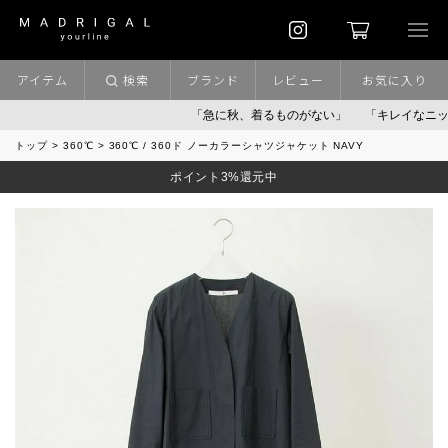
アイテム
検索
ブランド
レビュー
お気に入り
「急に秋、着るものがない」
「キレイなニット」
トップ
360℃
360℃ / 360ド ノーカラーシャツジャケット NAVY
ポイント3%還元中