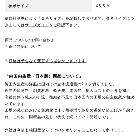
参考サイズ
XS,S,M
※自社基準により「参考サイズ」を記載しております。参考サイズにつ
きましては
サイズガイド
をご確認下さい。
商品についてのお問い合わせ
＊返品特約について
※
価格は予告なく変更する場合がございます
。
「純国内生産（日本製）商品について」
純国内生産の洋服は国内での全体流通量の2％を切りました。
近年の原材料、副資材料、輸送費、電気代、輸入コストの上昇を期に、
高齢に伴う職人の引退、後継者不足で日本国内の工場の自主廃業が相次
いでいます。
工場の減少における集約化に伴う需要増で納期の遅延や値上げが予想さ
れ、この先、国産品の厳しい状況は続いていく見通しです。
弊社は今後も純国産ならではのクオリティにこだわって参ります。