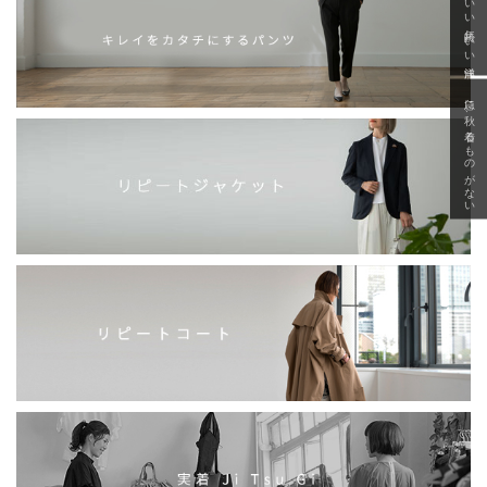
「いい年齢 いい洋服」
急に秋、着るものがない