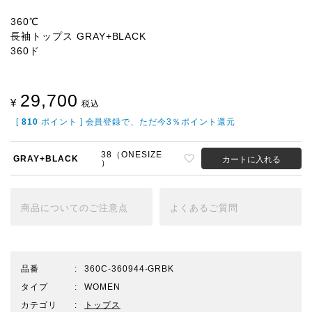
360℃
長袖トップス GRAY+BLACK
360ド
29,700
¥
税込
[
810
ポイント ] 会員登録で、ただ今3％ポイント還元
38（ONESIZE
GRAY+BLACK
カートに入れる
）
商品についての
ご注意点
よくある
ご質問
品番
360C-360944-GRBK
タイプ
WOMEN
カテゴリ
トップス