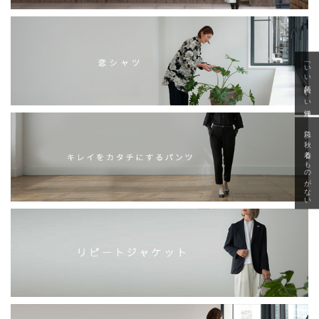
「いい年齢 いい洋服」
急に秋、着るものがない