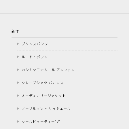
新作
プリンスパンツ
ル・ド・ポワン
カシミヤモナムール アンファン
クレープシャツ バカンス
オーディナリージャケット
ノーブルマント リュミエール
クールビューティー"V"