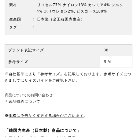
素材
リヨセル77% ナイロン13% カシミア4% シルク
4% ポリウレタン2%, ビスコース100%
生産国
日本製（全工程国内生産）
タグ
ブランド表記サイズ
38
参考サイズ
S,M
※自社基準により「参考サイズ」を記載しております。参考サイズにつ
きましては
サイズガイド
をご確認下さい。
商品についてのお問い合わせ
＊返品特約について
※
価格は予告なく変更する場合がございます
。
「純国内生産（日本製）商品について」