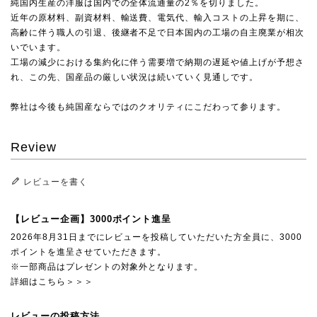
純国内生産の洋服は国内での全体流通量の2％を切りました。
近年の原材料、副資材料、輸送費、電気代、輸入コストの上昇を期に、
高齢に伴う職人の引退、後継者不足で日本国内の工場の自主廃業が相次
いでいます。
工場の減少における集約化に伴う需要増で納期の遅延や値上げが予想さ
れ、この先、国産品の厳しい状況は続いていく見通しです。
弊社は今後も純国産ならではのクオリティにこだわって参ります。
Review
レビューを書く
【レビュー企画】3000ポイント進呈
2026年8月31日までにレビューを投稿していただいた方全員に、3000
ポイントを進呈させていただきます。
※一部商品はプレゼントの対象外となります。
詳細はこちら＞＞＞
レビューの投稿方法