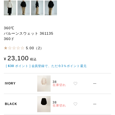
360℃
バルーンスウェット 361135
360ド
5.00（2）
23,100
¥
税込
[
630
ポイント ] 会員登録で、ただ今3％ポイント還元
38
IVORY
—
在庫切れ
38
BLACK
—
在庫切れ