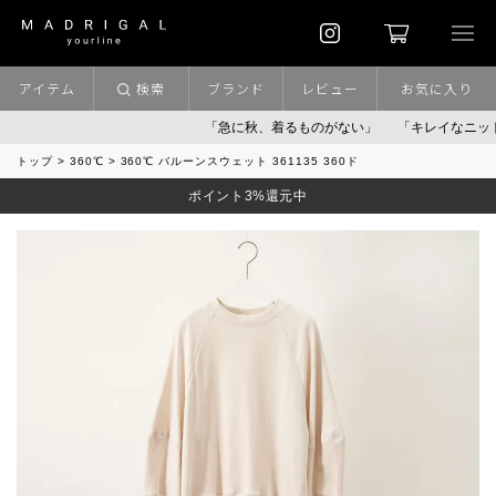
アイテム
検索
ブランド
レビュー
お気に入り
「急に秋、着るものがない」
「キレイなニット」
ポ
トップ
360℃
360℃ バルーンスウェット 361135 360ド
ポイント3%還元中