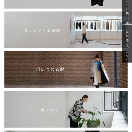
「いい年齢 いい洋服」
急に秋、着るものがない