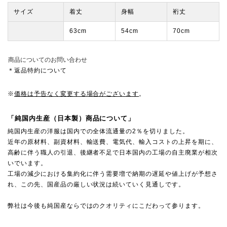
サイズ
着丈
身幅
裄丈
63cm
54cm
70cm
商品についてのお問い合わせ
＊返品特約について
※
価格は予告なく変更する場合がございます
。
「純国内生産（日本製）商品について」
純国内生産の洋服は国内での全体流通量の2％を切りました。
近年の原材料、副資材料、輸送費、電気代、輸入コストの上昇を期に、
高齢に伴う職人の引退、後継者不足で日本国内の工場の自主廃業が相次
いでいます。
工場の減少における集約化に伴う需要増で納期の遅延や値上げが予想さ
れ、この先、国産品の厳しい状況は続いていく見通しです。
弊社は今後も純国産ならではのクオリティにこだわって参ります。