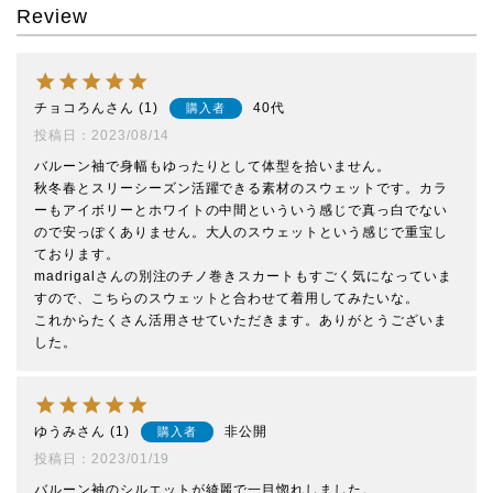
Review
チョコろん
1
40代
購入者
投稿日
2023/08/14
バルーン袖で身幅もゆったりとして体型を拾いません。

秋冬春とスリーシーズン活躍できる素材のスウェットです。カラ
ーもアイボリーとホワイトの中間といういう感じで真っ白でない
ので安っぽくありません。大人のスウェットという感じで重宝し
ております。

madrigalさんの別注のチノ巻きスカートもすごく気になっていま
すので、こちらのスウェットと合わせて着用してみたいな。

これからたくさん活用させていただきます。ありがとうございま
した。
ゆうみ
1
非公開
購入者
投稿日
2023/01/19
バルーン袖のシルエットが綺麗で一目惚れしました。
