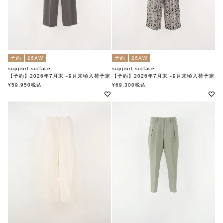
予約
26AW
予約
26AW
support surface
support surface
【予約】2026年7月末～9月末頃入荷予定
【予約】2026年7月末～9月末頃入荷予定
パンツ FPD27A063MDF
パンツ FPD27A063MDF
¥
59,950
税込
¥
69,300
税込
サポートサーフェス
サポートサーフェス