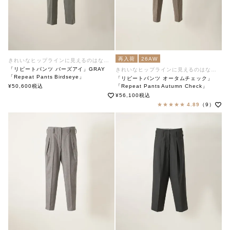
再入荷
26AW
きれいなヒップラインに見えるのはなぜ？
「リピートパンツ バーズアイ」GRAY
きれいなヒップラインに見えるのはなぜ？
「Repeat Pants Birdseye」
「リピートパンツ オータムチェック」
soutiencollar（ステンカラー）
¥
50,600
税込
「Repeat Pants Autumn Check」
soutiencollar（ステンカラー）
¥
56,100
税込
4.89
（9）