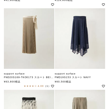
¥
41,800
税込
¥
118,800
税込
support surface
support surface
FND20S169-TKO0173 スカート BEIGE
FMD19S153 スカート NAVY
サポートサーフェス
サポートサーフェス
¥
63,800
税込
¥
60,500
税込
4.00
（1）