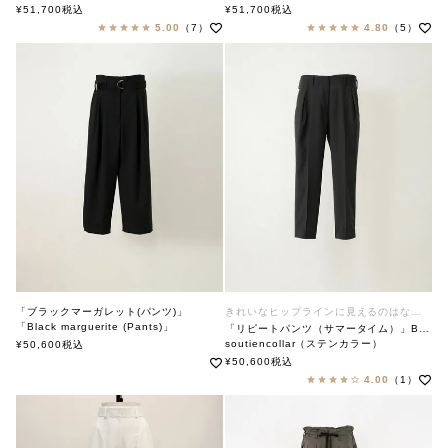
soutiencollar（ステンカラー）
soutiencollar（ステンカラー）
¥
51,700
税込
¥
51,700
税込
5.00
（7）
4.80
（5）
「ブラックマーガレット(パンツ)」
きれいなヒップラインに見えるのはなぜ？
「Black marguerite (Pants)」
「リピートパンツ（サマータイム）」BLACK
soutiencollar（ステンカラー）
soutiencollar（ステンカラー）
¥
50,600
税込
¥
50,600
税込
4.00
（1）