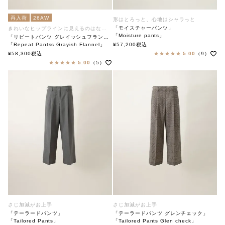
再入荷
26AW
形はとろっと、心地はシャラっと
「モイスチャーパンツ」
きれいなヒップラインに見えるのはなぜ？
「Moisture pants」
「リピートパンツ グレイッシュフランネル」
soutiencollar（ステンカラー）
「Repeat Pantss Grayish Flannel」
¥
57,200
税込
soutiencollar（ステンカラー）
¥
58,300
税込
5.00
（9）
5.00
（5）
さじ加減がお上手
さじ加減がお上手
「テーラードパンツ」
「テーラードパンツ グレンチェック」
「Tailored Pants」
「Tailored Pants Glen check」