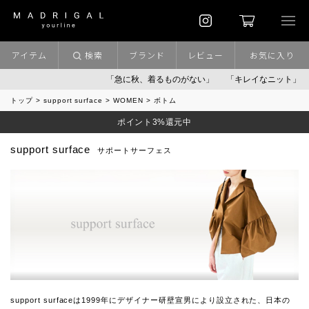
アイテム
検索
ブランド
レビュー
お気に入り
「急に秋、着るものがない」
「キレイなニット」
ポイン
トップ
support surface
WOMEN
ボトム
ポイント3%還元中
support surface
サポートサーフェス
support surfaceは1999年にデザイナー研壁宣男により設立された、日本の