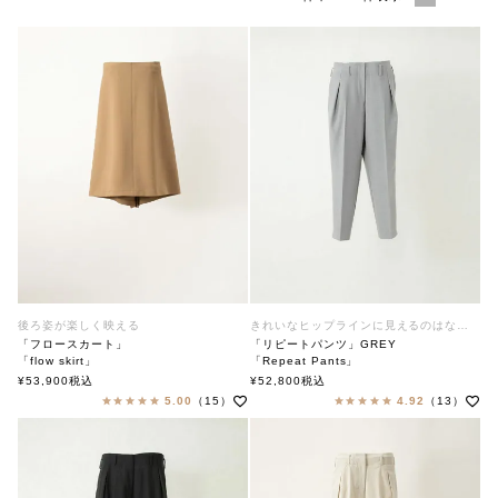
後ろ姿が楽しく映える
きれいなヒップラインに見えるのはなぜ？
「フロースカート」
「リピートパンツ」GREY
「flow skirt」
「Repeat Pants」
soutiencollar（ステンカラー）
soutiencollar（ステンカラー）
¥
53,900
税込
¥
52,800
税込
5.00
（15）
4.92
（13）