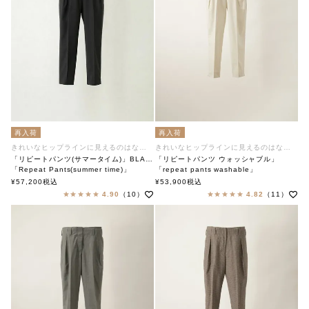
再入荷
再入荷
きれいなヒップラインに見えるのはなぜ？
きれいなヒップラインに見えるのはなぜ？
「リピートパンツ(サマータイム)」BLACK
「リピートパンツ ウォッシャブル」
「Repeat Pants(summer time)」
「repeat pants washable」
soutiencollar（ステンカラー）
soutiencollar（ステンカラー）
¥
57,200
税込
¥
53,900
税込
4.90
（10）
4.82
（11）