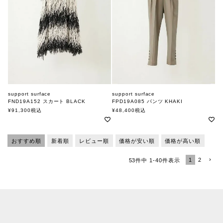
support surface
support surface
FND19A152 スカート BLACK
FPD19A085 パンツ KHAKI
サポートサーフェス
サポートサーフェス
¥
91,300
税込
¥
48,400
税込
おすすめ順
新着順
レビュー順
価格が安い順
価格が高い順
1
2
53
件中
1
-
40
件表示