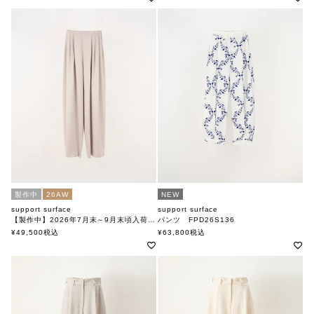
製作中
26AW
NEW
support surface
support surface
【製作中】2026年7月末～9月末頃入荷予定
パンツ FPD26S136
パンツ FPD27A141
サポートサーフェス
¥
49,500
税込
¥
63,800
税込
サポートサーフェス