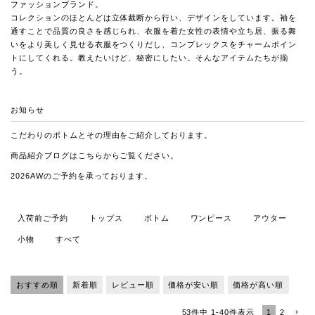
ファッションブランド。
コレクションのほとんどは立体裁断から行い、デザインをしています。袖を
通すことで品質の良さを感じられ、衣服を着た女性の表情や立ち居、振る舞
いをより美しく見せる衣服をつくりだし、コンプレックスをチャームポイン
トにしてくれる。教えたいけど、秘密にしたい。そんなアイテムたちが揃
う。
お知らせ
こだわりのボトムとその理由
をご紹介しております。
商品紹介ブログは
こちら
からご覧ください。
2026AWのご予約を承っております。
入荷前ご予約
トップス
ボトム
ワンピース
アウター
小物
すべて
おすすめ順
新着順
レビュー順
価格が安い順
価格が高い順
1
2
53
件中
1
-
40
件表示