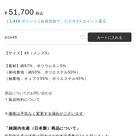
51,700
¥
税込
[
1,410
ポイント ] 会員登録で、ただ今3％ポイント還元
size46
カートに入れる
【サイズ】46（メンズS）
【素材】綿97%、ポリウレタン5%
（身頃裏地：綿50%、ポリエステル50%）
（袖裏地：キュプラ55%、ポリエステル45%）
商品についてのお問い合わせ
＊返品特約について
※
価格は予告なく変更する場合がございます
。
「純国内生産（日本製）商品について」