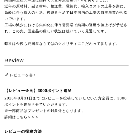
純国内生産の洋服は国内での全体流通量の2％を切りました。
近年の原材料、副資材料、輸送費、電気代、輸入コストの上昇を期に、
高齢に伴う職人の引退、後継者不足で日本国内の工場の自主廃業が相次
いでいます。
工場の減少における集約化に伴う需要増で納期の遅延や値上げが予想さ
れ、この先、国産品の厳しい状況は続いていく見通しです。
弊社は今後も純国産ならではのクオリティにこだわって参ります。
Review
レビューを書く
【レビュー企画】3000ポイント進呈
2026年8月31日までにレビューを投稿していただいた方全員に、3000
ポイントを進呈させていただきます。
※一部商品はプレゼントの対象外となります。
詳細はこちら＞＞＞
レビューの投稿方法