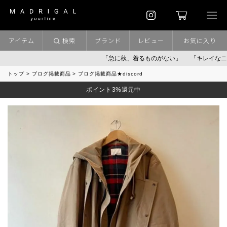
アイテム
検索
ブランド
レビュー
お気に入り
「急に秋、着るものがない」
「キレイなニット」
トップ
ブログ掲載商品
ブログ掲載商品★discord
ポイント3%還元中