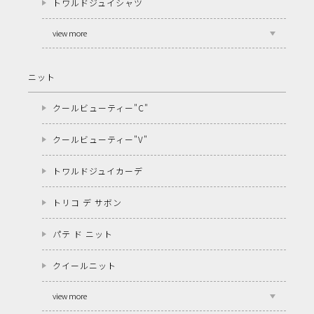
トワルドジュイシャツ
view more
ニット
クールビューティー"C"
クールビューティー"V"
トワルドジュイカーデ
トリコ デ サボン
パテ ド ニット
クイールニット
view more