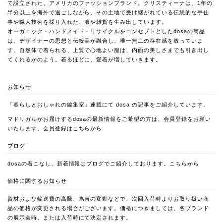
て設立された、アメリカのファッションブランド。クリスティーナは、1年の
半分以上を海外で過ごしながら、その土地で受け継がれている伝統的な手仕
事や職人技術を採り入れた、服や雑貨を生み出しています。
オーガニック・ハンドメイド・リサイクルをコンセプトとしたdosaの商品
は、デザイナーの思想と伝統美が融合し、唯一無二の存在感を放っていま
す。自然体で着られる、上質で心地よい服は、内面の美しさまでも引き出し
てくれるかのよう。着るほどに、愛着が増していきます。
お知らせ
「暮らしとおしゃれの編集室」連載
にて dosa の記事をご紹介しています。
マドリガルがお届けするdosaの最新情報をご希望の方は、会員登録をお願い
いたします。会員登録は
こちらから
ブログ
dosaの着こなし、新着情報はブログでご紹介しております。
こちらから
価格に関するお知らせ
資材および輸送費の高騰、為替の変動などで、次回入荷時よりお取り扱い商
品の価格が変更される場合がございます。価格につきましては、各ブランド
の展示会時、または入荷時にて決定されます。