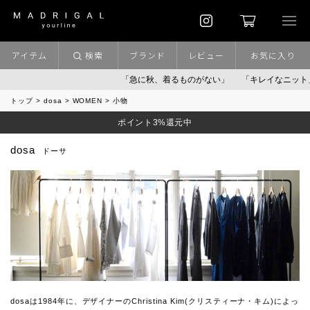
アイテム
検索
ブランド
レビュー
お気に入り
「急に秋、着るものがない」
「キレイなニット」
トップ
dosa
WOMEN
小物
ポイント3%還元中
dosa
ドーサ
dosaは1984年に、デザイナーのChristina Kim(クリスティーナ・キム)によっ