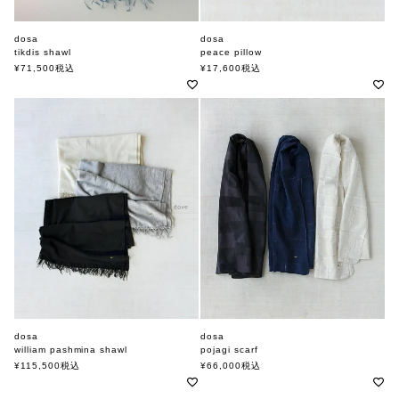
dosa
dosa
tikdis shawl
peace pillow
ドーサ
ドーサ
¥
71,500
税込
¥
17,600
税込
dosa
dosa
william pashmina shawl
pojagi scarf
ドーサ
ドーサ
¥
115,500
税込
¥
66,000
税込