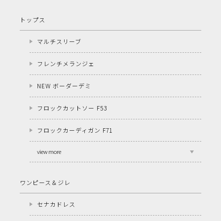
トップス
マルチスリーブ
フレンチメランジェ
NEW ボーダーデミ
フロックカットソー F53
フロックカーディガン F71
view more
ワンピース＆ジレ
セナカドレス