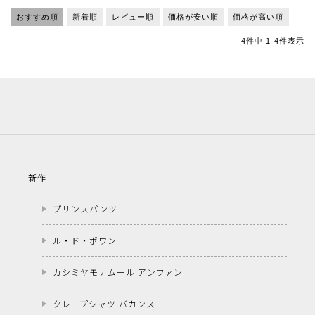
おすすめ順
新着順
レビュー順
価格が安い順
価格が高い順
4
件中
1
-
4
件表示
新作
プリンスパンツ
ル・ド・ポワン
カシミヤモナムール アンファン
クレープシャツ バカンス