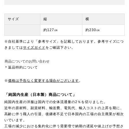
サイズ
縦
横
約127㎝
約230㎝
※自社基準により「参考サイズ」を記載しております。参考サイズにつ
きましては
サイズガイド
をご確認下さい。
商品についてのお問い合わせ
＊返品特約について
※
価格は予告なく変更する場合がございます
。
「純国内生産（日本製）商品について」
純国内生産の洋服は国内での全体流通量の2％を切りました。
近年の原材料、副資材料、輸送費、電気代、輸入コストの上昇を期に、
高齢に伴う職人の引退、後継者不足で日本国内の工場の自主廃業が相次
いでいます。
工場の減少における集約化に伴う需要増で納期の遅延や値上げが予想さ