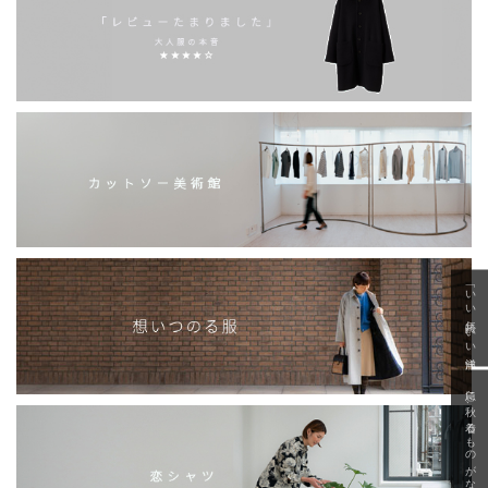
「いい年齢 いい洋服」
急に秋、着るものがない