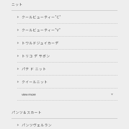
ニット
クールビューティー"C"
クールビューティー"V"
トワルドジュイカーデ
トリコ デ サボン
パテ ド ニット
クイールニット
view more
パンツ＆スカート
パンツヴェルラン