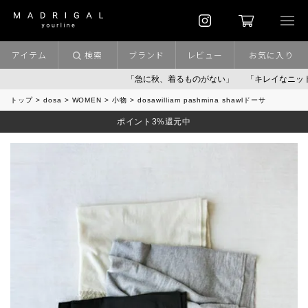
アイテム
検索
ブランド
レビュー
お気に入り
「急に秋、着るものがない」
「キレイなニット」
ポ
トップ
dosa
WOMEN
小物
dosawilliam pashmina shawlドーサ
ポイント3%還元中