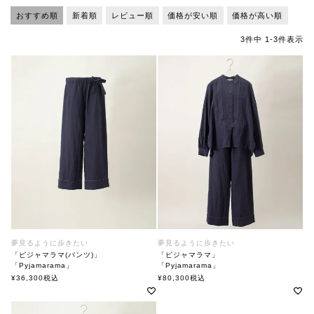
おすすめ順
新着順
レビュー順
価格が安い順
価格が高い順
3
件中
1
-
3
件表示
夢見るように歩きたい
夢見るように歩きたい
「ピジャマラマ(パンツ)」
「ピジャマラマ」
「Pyjamarama」
「Pyjamarama」
soutiencollar（ステンカラー）
soutiencollar（ステンカラー）
¥
36,300
税込
¥
80,300
税込