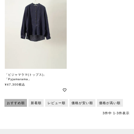
「ピジャマラマ(トップス)」
「Pyjamarama」
soutiencollar（ステンカラー）
¥
47,300
税込
おすすめ順
新着順
レビュー順
価格が安い順
価格が高い順
3
件中
1
-
3
件表示