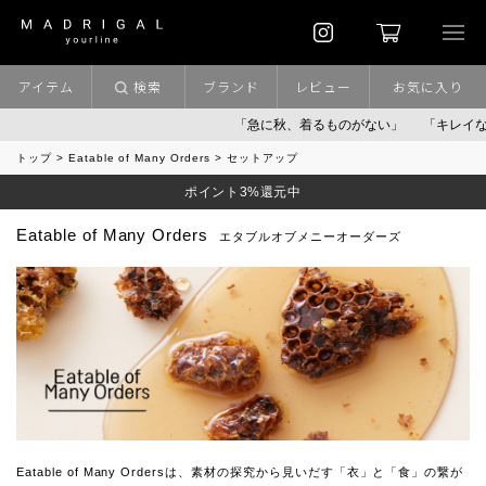
アイテム
検索
ブランド
レビュー
お気に入り
「急に秋、着るものがない」
「キレイなニ
トップ
Eatable of Many Orders
セットアップ
ポイント3%還元中
Eatable of Many Orders
エタブルオブメニーオーダーズ
Eatable of Many Ordersは、素材の探究から見いだす「衣」と「食」の繋が