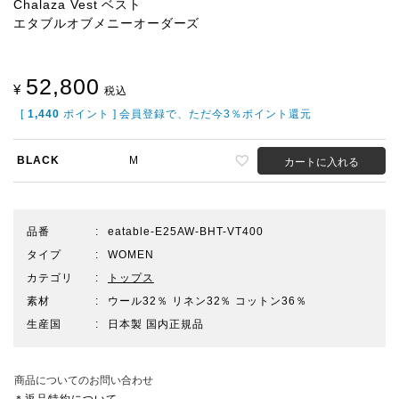
Chalaza Vest ベスト
エタブルオブメニーオーダーズ
52,800
¥
税込
[
1,440
ポイント ] 会員登録で、ただ今3％ポイント還元
BLACK
M
カートに入れる
品番
eatable-E25AW-BHT-VT400
タイプ
WOMEN
カテゴリ
トップス
素材
ウール32％ リネン32％ コットン36％
生産国
日本製 国内正規品
商品についてのお問い合わせ
＊返品特約について