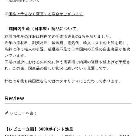
※
価格は予告なく変更する場合がございます
。
「純国内生産（日本製）商品について」
純国内生産の洋服は国内での全体流通量の2％を切りました。
近年の原材料、副資材料、輸送費、電気代、輸入コストの上昇を期に、
高齢に伴う職人の引退、後継者不足で日本国内の工場の自主廃業が相次
いでいます。
工場の減少における集約化に伴う需要増で納期の遅延や値上げが予想さ
れ、この先、国産品の厳しい状況は続いていく見通しです。
弊社は今後も純国産ならではのクオリティにこだわって参ります。
Review
レビューを書く
【レビュー企画】3000ポイント進呈