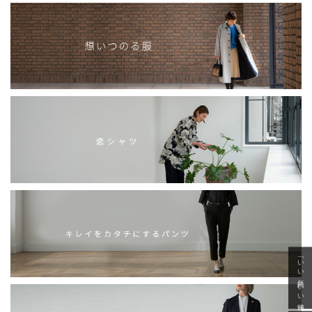
「いい年齢 いい洋服」