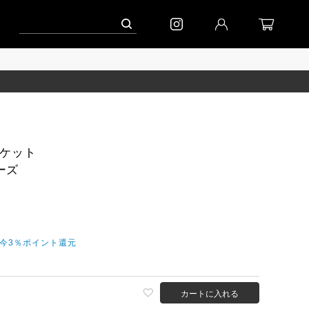
ーン」
到着｜2026AW「シフォンニット」
到着｜2026AW「マガジン」
ジャケット
ーズ
だ今3％ポイント還元
カートに入れる