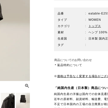
品番
eatable-E2
タイプ
WOMEN
カテゴリ
トップス
素材
ヘンプ 100%
生産国
日本製 国内
タグ
商品についてのお問い合わせ
＊返品特約について
※
価格は予告なく変更する場合がござ
「純国内生産（日本製）商品につい
純国内生産の洋服は国内での全体流通
近年の原材料、副資材料、輸送費、電
不足で日本国内の工場の自主廃業が相