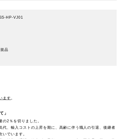
5SS-HP-VJ01
正規品
います
。
て」
量の2％を切りました。
気代、輸入コストの上昇を期に、高齢に伴う職人の引退、後継者
次いでいます。