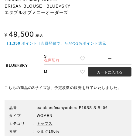
ERISAN BLOUSE BLUE×SKY
エタブルオブメニーオーダーズ
49,500
¥
税込
[
1,350
ポイント ] 会員登録で、ただ今3％ポイント還元
S
—
在庫切れ
BLUE×SKY
M
カートに入れる
こちらの商品のSサイズは、予定枚数の販売を終了いたしました。
品番
eatableofmanyorders-E19SS-S-BL06
タイプ
WOMEN
カテゴリ
トップス
素材
シルク100%