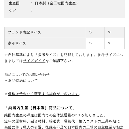
生産国
日本製（全工程国内生産）
タグ
ブランド表記サイズ
S
M
参考サイズ
S
M
※自社基準により「参考サイズ」を記載しております。参考サイズにつ
きましては
サイズガイド
をご確認下さい。
商品についてのお問い合わせ
＊返品特約について
※
価格は予告なく変更する場合がございます
。
「純国内生産（日本製）商品について」
純国内生産の洋服は国内での全体流通量の2％を切りました。
近年の原材料、副資材料、輸送費、電気代、輸入コストの上昇を期に、
高齢に伴う職人の引退、後継者不足で日本国内の工場の自主廃業が相次