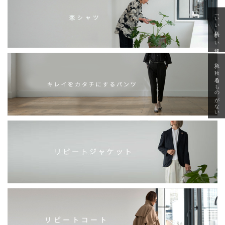
「いい年齢 いい洋服」
急に秋、着るものがない