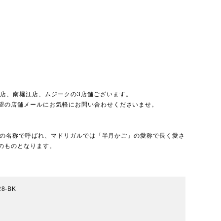
北店
、
南堀江店
、
ムジーク
の3店舗ございます。
望の店舗メールにお気軽にお問い合わせくださいませ。
ート」の名称で呼ばれ、マドリガルでは「半月かご」の愛称で長く愛さ
のものとなります。
28-BK