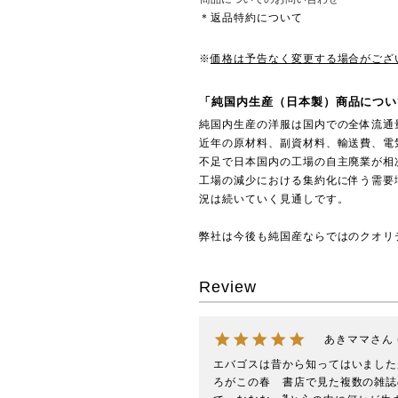
＊返品特約について
※
価格は予告なく変更する場合がござ
「純国内生産（日本製）商品につい
純国内生産の洋服は国内での全体流通
近年の原材料、副資材料、輸送費、電
不足で日本国内の工場の自主廃業が相
工場の減少における集約化に伴う需要
況は続いていく見通しです。
弊社は今後も純国産ならではのクオリ
Review
あきママ
エバゴスは昔から知ってはいました
ろがこの春　書店で見た複数の雑誌