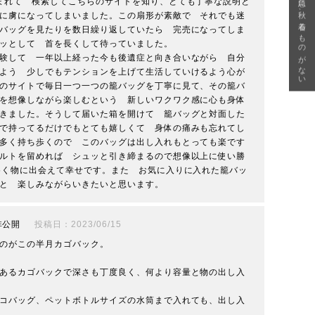
急に秋、着るものがない
まれて　検索してこちらのサイトを知り、とても丁寧な説明と
に虜になってしまいました。この扇形が素敵で　それでも迷
バッグを見たりを数日繰り返していたら　完売になってしま
ッとして　首を長くして待っていました。

験して　一年以上経った今も後遺症と向き合いながら　自分
よう　少しでもテンションを上げて生活していけるよう心が
のサイトで毎日一つ一つの籠バッグを丁寧に見て、その籠バ
を想像しながら楽しむという　新しいワクワク感に心も身体
きました。そうして届いた箱を開けて　籠バッグと対面した
で持ってるだけでもとても嬉しくて　身体の痛みも忘れてし
多く持ち歩くので　このバッグは出し入れもとっても楽です
ルトを留めれば　シュッと引き締まるので想像以上に使い勝
めく物に出会えて幸せです。また　お気に入りに入れた籠バッ
と　楽しみながらいきたいと思います。
非公開
投稿日
2023/06/15
のがこの半月カゴバック。

あるカゴバックで深さも丁度良く、何より容量と物の出し入
コバッグ、ペットボトルサイズの水筒まで入れても、出し入