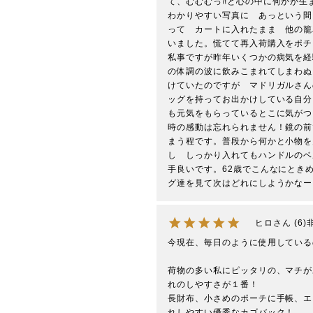
て、むむむっ⁈と心の中に何かが生
わかりやすい写真に　あっという間
って　カートに入れたまま　他の籠
いました。慌てて再入荷購入をポチ
私事ですが昨年いくつかの病気を経
の体調の波に飲みこまれてしまわぬ
けていたのですが　マドリガルさん
ッグを持ってお出かけしている自分
も元気をもらっているとこに気がつ
時の感動は忘れられません！鏡の前
まう程です。普段から何かと小物を
し　しっかり入れてもハンドルのベ
手良いです。62歳でこんなにとき
グ達を見て次はどれにしようかなー
ヒロ
6
今現在、毎日のように使用している
荷物の多い私にピッタリの、マチが
れのしやすさが１番！

長財布、小さめのポーチに手帳、エ
れしやすい優秀なカゴバック！
