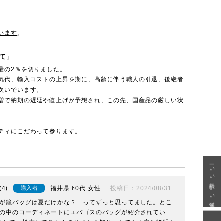
います
。
て」
量の2％を切りました。
気代、輸入コストの上昇を期に、高齢に伴う職人の引退、後継者
次いでいます。
増で納期の遅延や値上げが予想され、この先、国産品の厳しい状
ティにこだわって参ります。
「いい年齢 いい洋服」
4
福井県
60代
女性
投稿日
2024/08/31
購入者
が籠バッグは夏だけかな？…ってずっと思ってました。とこ
の中のコーディネートにエバゴスのバッグが紹介されてい