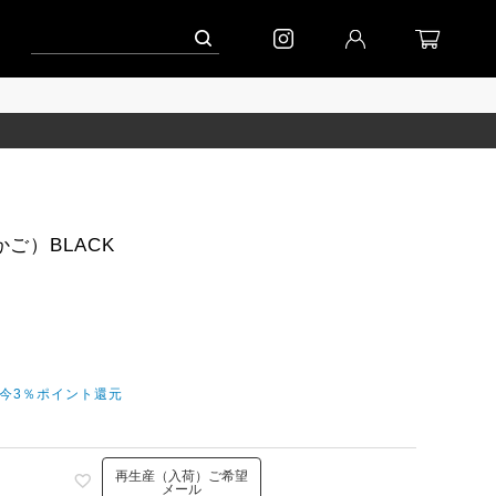
ニット」
到着｜2026AW「マガジン」
ご）BLACK
だ今3％ポイント還元
再生産（入荷）ご希望
メール