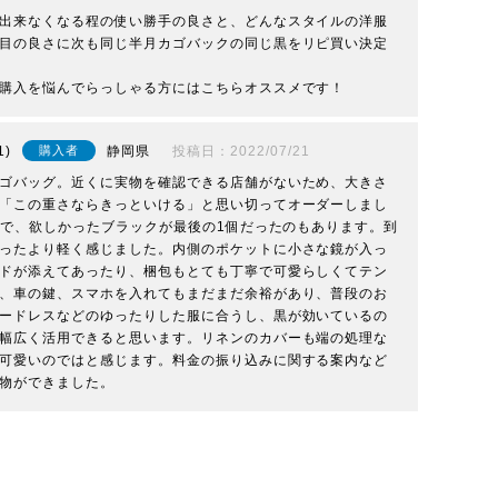
出来なくなる程の使い勝手の良さと、どんなスタイルの洋服
目の良さに次も同じ半月カゴバックの同じ黒をリピ買い決定
購入を悩んでらっしゃる方にはこちらオススメです！
1
静岡県
投稿日
2022/07/21
購入者
ゴバッグ。近くに実物を確認できる店舗がないため、大きさ
「この重さならきっといける」と思い切ってオーダーしまし
付中で、欲しかったブラックが最後の1個だったのもあります。到
ったより軽く感じました。内側のポケットに小さな鏡が入っ
ドが添えてあったり、梱包もとても丁寧で可愛らしくてテン
、車の鍵、スマホを入れてもまだまだ余裕があり、普段のお
ードレスなどのゆったりした服に合うし、黒が効いているの
幅広く活用できると思います。リネンのカバーも端の処理な
可愛いのではと感じます。料金の振り込みに関する案内など
物ができました。