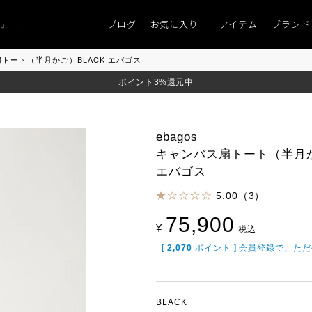
ブログ
お気に入り
アイテム
ブランド
ポイント9％「マンスリーポイントキャンペーン」
到着｜2026AW「シフォン
ス扇トート（半月かご）BLACK エバゴス
ポイント3%還元中
ebagos
キャンバス扇トート（半月か
エバゴス
5.00（3）
75,900
¥
税込
[
2,070
ポイント ] 会員登録で、た
BLACK