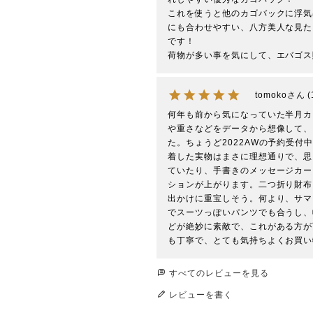
これを使うと他のカゴバックに浮気
にも合わせやすい、八方美人な見た
です！

荷物が多い事を気にして、エバゴス
tomoko
何年も前から気になっていた半月カ
や重さなどをデータから想像して、
た。ちょうど2022AWの予約受
着した実物はまさに理想通りで、思
ていたり、手書きのメッセージカー
ションが上がります。二つ折り財布
出かけに重宝しそう。何より、サマ
でスーツっぽいパンツでも合うし、
どが絶妙に素敵で、これがある方が
も丁寧で、とても気持ちよくお買い
すべてのレビューを見る
レビューを書く