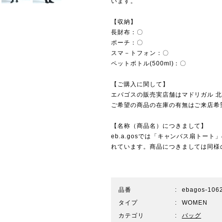
います。
【収納】
長財布：〇
ポーチ：〇
スマ－トフォン：〇
ペットボトル(500ml)：〇
【ご購入に関して】
エバゴスの販売実店舗は
マドリガル 
ご希望の商品の在庫の有無はご来店希
【名称（商品名）につきまして】
eb.a.gosでは「キャンバス扇ト
れています。商品につきましては同様
品番
ebagos-106
タイプ
WOMEN
カテゴリ
バッグ