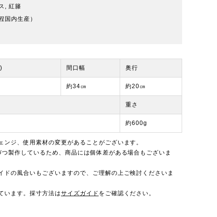
, 紅籐
程国内生産）
)
間口幅
奥行
約34㎝
約20㎝
重さ
約600g
ェンジ、使用素材の変更があることがございます。
づつ製作しているため、商品には個体差がある場合もございま
イドの風合いもございますので、ご理解の上ご検討くださいま
ています。採寸方法は
サイズガイド
をご確認ください。