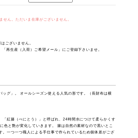
ません。ただいま在庫がございません。
荷はございません。
は、「再生産（入荷）ご希望メール」にご登録下さいませ。
バッグ」。 オールシーズン使える人気の形です。（長財布は横
、「紅籐（べにとう）」と呼ばれ、24時間水につけて柔らかくす
どに色と艶が変化していきます。 籐は自然の素材なので黒いとこ
す。一つ一つ職人による手仕事で作られているため個体差がござ