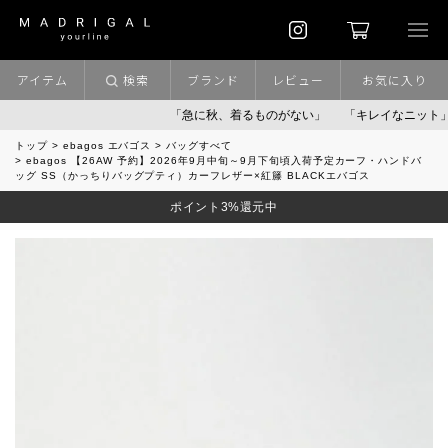
アイテム
検索
ブランド
レビュー
お気に入り
「急に秋、着るものがない」
「キレイなニット」
ポイン
トップ
ebagos エバゴス
バッグすべて
ebagos 【26AW 予約】2026年9月中旬～9月下旬頃入荷予定カーフ・ハンドバ
ッグ SS（かっちりバッグプティ）カーフレザー×紅籐 BLACKエバゴス
ポイント3%還元中