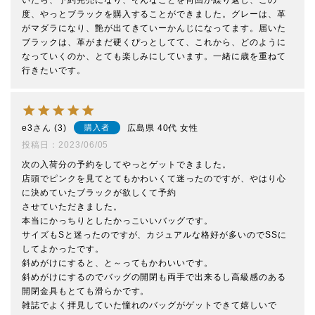
いたら、予約完売になり、そんなことを何回か繰り返し、この
度、やっとブラックを購入することができました。グレーは、革
がマダラになり、艶が出てきていーかんじになってます。届いた
ブラックは、革がまだ硬くぴっとしてて、これから、どのように
なっていくのか、とても楽しみにしています。一緒に歳を重ねて
行きたいです。
e3
3
広島県
40代
女性
購入者
投稿日
2023/06/05
次の入荷分の予約をしてやっとゲットできました。

店頭でピンクを見てとてもかわいくて迷ったのですが、やはり心
に決めていたブラックが欲しくて予約

させていただきました。

本当にかっちりとしたかっこいいバッグです。

サイズもSと迷ったのですが、カジュアルな格好が多いのでSSに
してよかったです。

斜めがけにすると、と～ってもかわいいです。

斜めがけにするのでバッグの開閉も両手で出来るし高級感のある
開閉金具もとても滑らかです。

雑誌でよく拝見していた憧れのバッグがゲットできて嬉しいで