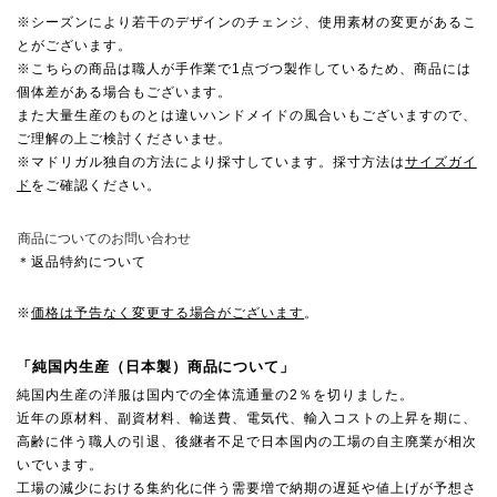
※シーズンにより若干のデザインのチェンジ、使用素材の変更があるこ
とがございます。
※こちらの商品は職人が手作業で1点づつ製作しているため、商品には
個体差がある場合もございます。
また大量生産のものとは違いハンドメイドの風合いもございますので、
ご理解の上ご検討くださいませ。
※マドリガル独自の方法により採寸しています。採寸方法は
サイズガイ
ド
をご確認ください。
商品についてのお問い合わせ
＊返品特約について
※
価格は予告なく変更する場合がございます
。
「純国内生産（日本製）商品について」
純国内生産の洋服は国内での全体流通量の2％を切りました。
近年の原材料、副資材料、輸送費、電気代、輸入コストの上昇を期に、
高齢に伴う職人の引退、後継者不足で日本国内の工場の自主廃業が相次
いでいます。
工場の減少における集約化に伴う需要増で納期の遅延や値上げが予想さ