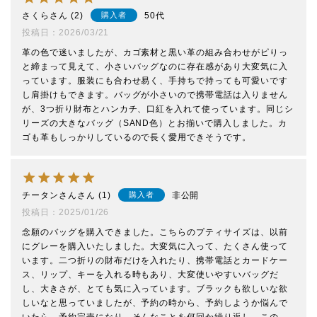
さくら
2
50代
購入者
投稿日
2026/03/21
革の色で迷いましたが、カゴ素材と黒い革の組み合わせがピりっ
と締まって見えて、小さいバッグなのに存在感があり大変気に入
っています。服装にも合わせ易く、手持ちで持っても可愛いです
し肩掛けもできます。バッグが小さいので携帯電話は入りません
が、3つ折り財布とハンカチ、口紅を入れて使っています。同じシ
リーズの大きなバッグ（SAND色）とお揃いで購入しました。カ
ゴも革もしっかりしているので長く愛用できそうです。
チータンさん
1
非公開
購入者
投稿日
2025/01/26
念願のバッグを購入できました。こちらのプティサイズは、以前
にグレーを購入いたしました。大変気に入って、たくさん使って
います。二つ折りの財布だけを入れたり、携帯電話とカードケー
ス、リップ、キーを入れる時もあり、大変使いやすいバッグだ
し、大きさが、とても気に入っています。ブラックも欲しいな欲
しいなと思っていましたが、予約の時から、予約しようか悩んで