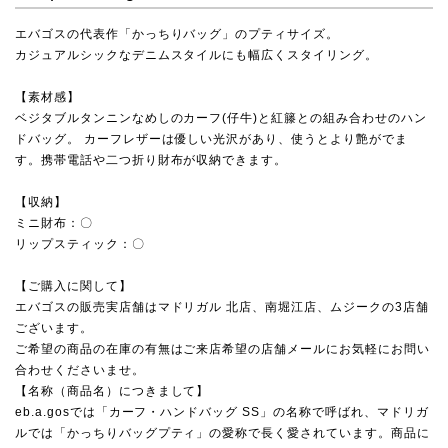
エバゴスの代表作「かっちりバッグ」のプティサイズ。
カジュアルシックなデニムスタイルにも幅広くスタイリング。
【素材感】
ベジタブルタンニンなめしのカーフ(仔牛)と紅籐との組み合わせのハン
ドバッグ。 カーフレザーは優しい光沢があり、使うとより艶がでま
す。携帯電話や二つ折り財布が収納できます。
【収納】
ミニ財布：〇
リップスティック：〇
【ご購入に関して】
エバゴスの販売実店舗は
マドリガル 北店
、
南堀江店
、
ムジーク
の3店舗
ございます。
ご希望の商品の在庫の有無はご来店希望の店舗メールにお気軽にお問い
合わせくださいませ。
【名称（商品名）につきまして】
eb.a.gosでは「カーフ・ハンドバッグ SS」の名称で呼ばれ、マドリガ
ルでは「かっちりバッグプティ」の愛称で長く愛されています。商品に