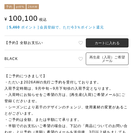
予約
pt6%
26AW
100,100
¥
税込
[
5,460
ポイント ] 会員登録で、ただ今3％ポイント還元
【予約】全額お支払い
カートに入れる
再生産（入荷）ご希望
BLACK
メール
【ご予約につきまして】
・ただいま2026AWの先行ご予約を受付しております。
入荷予定時期は、9月中旬～9月下旬頃の入荷予定となります。
・入荷時にお知らせをご希望の方は、[再生産(入荷)ご希望メール]にご
登録くださいませ。
・シーズンにより若干のデザインのチェンジ、使用素材の変更があるこ
とがございます。
・ご予約は全額、または半額にて承ります。
・半額でのお支払いご希望の場合は、下記の「商品についてのお問い合
わせ」より予約（半額）希望のメールを送信後、3日以上経ちましても