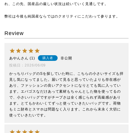
れ、この先、国産品の厳しい状況は続いていく見通しです。
弊社は今後も純国産ならではのクオリティにこだわって参ります。
Review
あやん
1
非公開
購入者
投稿日
2026/06/09
かっちりバッグのSを探していた時に、こちらの小さいサイズも拝
見し気になってました。届いて見ると思っていたよりも存在感が
あり、ファッションの良いアクセントになりとても気に入ってい
ます。エバゴスなだけあって素材もちゃんとした物を使ってるの
で、小さいバッグですがチープさは全く感じられず高級感があり
ます。とてもかわいくてずっと使っていきたいバッグです。荷物
もミニ財布とスマホは問題なく入ります。これから末永く大切に
使っていきたいです。