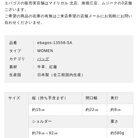
エバゴスの販売実店舗は
マドリガル 北店
、
南堀江店
、
ムジーク
の3店舗
ございます。
ご希望の商品の在庫の有無はご来店希望の店舗メールにお気軽にお問い
合わせくださいませ。
品番
ebagos-13558-SA
タイプ
WOMEN
カテゴリ
バッグ
素材
牛革、紅藤
生産国
日本製（全工程国内生産）
サイズ
縦（持ち手含まず）
間口幅
奥行
約15㎝
約22㎝
約9㎝
ショルダー
重さ
約79㎝～92㎝
約580g