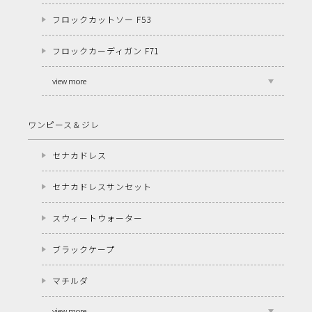
フロックカットソー F53
フロックカーディガン F71
view more
ワンピース＆ジレ
セナカドレス
セナカドレスサンセット
スウィートウォーター
ブラックケープ
マチルダ
view more