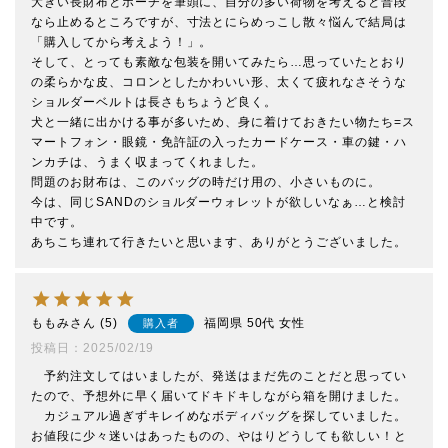
大きい長財布とポーチを筆頭に、自分の多い荷物を考えると普段
なら止めるところですが、寸法とにらめっこし散々悩んで結局は
「購入してから考えよう！」。

そして、とっても素敵な包装を開いてみたら…思っていたとおり
の柔らかな皮、コロンとしたかわいい形、太くて疲れなさそうな
ショルダーベルトは長さもちょうど良く。

犬と一緒に出かける事が多いため、身に着けておきたい物たち=ス
マートフォン・眼鏡・免許証の入ったカードケース・車の鍵・ハ
ンカチは、うまく収まってくれました。

問題のお財布は、このバッグの時だけ用の、小さいものに。

今は、同じSANDのショルダーウォレットが欲しいなぁ…と検討
中です。

あちこち連れて行きたいと思います、ありがとうございました。
ももみ
5
福岡県
50代
女性
購入者
投稿日
2025/02/19
　予約注文してはいましたが、発送はまだ先のことだと思ってい
たので、予想外に早く届いてドキドキしながら箱を開けました。

　カジュアル過ぎずキレイめなボディバッグを探していました。
お値段に少々迷いはあったものの、やはりどうしても欲しい！と