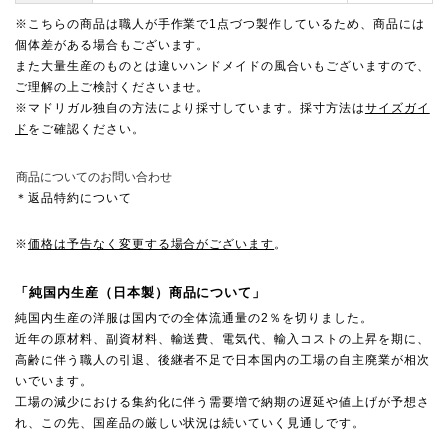
※こちらの商品は職人が手作業で1点づつ製作しているため、商品には
個体差がある場合もございます。
また大量生産のものとは違いハンドメイドの風合いもございますので、
ご理解の上ご検討くださいませ。
※マドリガル独自の方法により採寸しています。採寸方法は
サイズガイ
ド
をご確認ください。
商品についてのお問い合わせ
＊返品特約について
※
価格は予告なく変更する場合がございます
。
「純国内生産（日本製）商品について」
純国内生産の洋服は国内での全体流通量の2％を切りました。
近年の原材料、副資材料、輸送費、電気代、輸入コストの上昇を期に、
高齢に伴う職人の引退、後継者不足で日本国内の工場の自主廃業が相次
いでいます。
工場の減少における集約化に伴う需要増で納期の遅延や値上げが予想さ
れ、この先、国産品の厳しい状況は続いていく見通しです。