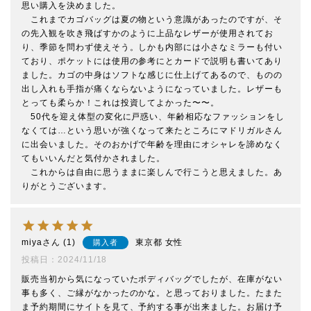
思い購入を決めました。

　これまでカゴバッグは夏の物という意識があったのですが、そ
の先入観を吹き飛ばすかのように上品なレザーが使用されてお
り、季節を問わず使えそう。しかも内部には小さなミラーも付い
ており、ポケットには使用の参考にとカードで説明も書いてあり
ました。カゴの中身はソフトな感じに仕上げてあるので、ものの
出し入れも手指が痛くならないようになっていました。レザーも
とっても柔らか！これは投資してよかった〜〜。

　50代を迎え体型の変化に戸惑い、年齢相応なファッションをし
なくては…という思いが強くなって来たところにマドリガルさん
に出会いました。そのおかげで年齢を理由にオシャレを諦めなく
てもいいんだと気付かされました。

　これからは自由に思うままに楽しんで行こうと思えました。あ
りがとうございます。
miya
1
東京都
女性
購入者
投稿日
2024/11/18
販売当初から気になっていたボディバッグでしたが、在庫がない
事も多く、ご縁がなかったのかな。と思っておりました。たまた
ま予約期間にサイトを見て、予約する事が出来ました。お届け予