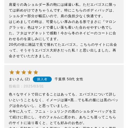
肩凝りの為ショルダー系の鞄には縁遠い私。ただエバゴスに限っ
ては斜めがけできちゃうんです。特にこちらのボディバッグは、
ショルダー部分が幅広いので、肩の負担少なく快適です。

はじめましての時は、可愛らしい厚みのある形でまさに『マロン
グラッセ』色はサンドで優しい落ち着いた合わせやすい色でし
た。フタはマグネットで感動！今から冬のネイビーのコートに合
わせるのを楽しみにしてます。

20代の頃に雑誌で見て憧れてたエバゴス。こちらのサイトに出会
って、そうそうエバゴス大好きだった私！と思い出しました。再
会させていただきました。
まい
2
千葉県
50代
女性
購入者
投稿日
2025/03/31
色々なサイトで目にすることはあっても、エバゴスについて詳し
いということもなく、イメージは籐×黒…でも私の服には黒のバッ
グは合わないし、と思っていました。

今年に入って、フニュ・シュリンクの黒のショルダーバッグを立
て続けに目にし、そのフォルムに惹かれ、あちこち巡ってこちら
のサイトに辿り着くと、とても好みのお色が。
