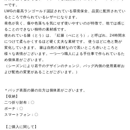
ーです。
LWGの最高ランゴールド認証されている環境保全、品質に配所されてい
るところで作られているレザーになります。
発色が良く、傷や色落ちを気にせず使いやすいのが特徴で、他では感じ
ることのできない独特の素材感です。
使われている籐（とう）は、「紅籐（べにとう）」と呼ばれ、24時間水
につけて柔らかくするほど硬く丈夫な素材です。 使うほどに色と艶が
変化していきます。 籐は自然の素材なので黒いところ赤いところと
様々な表情がございます。一つ一つ職人による手仕事で作られているた
め個体差がございます。
（シーズンにより若干のデザインのチェンジ、バッグ内側の使用素材お
よび配色の変更があることがございます。）
＊バッグ表面の籐の出方は個体差がございます。
【収納】
二つ折り財布：〇
ポーチ：〇
スマートフォン：〇
【ご購入に関して】