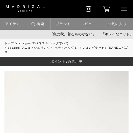
アイテム
検索
ブランド
レビュー
お気に入り
「急に秋、着るものがない」
「キレイなニット」
ポイン
トップ
ebagos エバゴス
バッグすべて
ebagos フニュ・シュリンク・ ボディバッグＳ （マロングラッセ） SANDエバゴ
ス
ポイント3%還元中