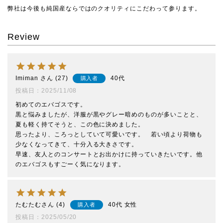
弊社は今後も純国産ならではのクオリティにこだわって参ります。
Review
Imiman
27
40代
購入者
投稿日
2025/11/08
初めてのエバゴスです。

黒と悩みましたが、洋服が黒やグレー暗めのものが多いことと、
夏も軽く持てそうと、この色に決めました。

思ったより、ころっとしていて可愛いです。　若い頃より荷物も
少なくなってきて、十分入る大きさです。

早速、友人とのコンサートとお出かけに持っていきたいです。他
のエバゴスもすごーく気になります。
たむたむ
4
40代
女性
購入者
投稿日
2025/05/20