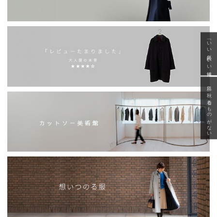
「いい年齢 いい洋服」
急に秋、着るものがない