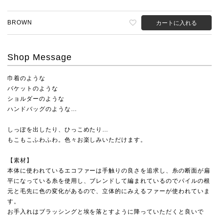
BROWN
カートに入れる
Shop Message
巾着のような
バケットのような
ショルダーのような
ハンドバッグのような…
しっぽを出したり、ひっこめたり…
もこもこふわふわ。色々お楽しみいただけます。
【素材】
本体に使われているエコファーは手触りの良さを追求し、糸の断面が扁
平になっている糸を使用し、ブレンドして編まれているのでパイルの根
元と毛先に色の変化があるので、立体的にみえるファーが使われていま
す。
お手入れはブラッシングと埃を落とすように降っていただくと良いで