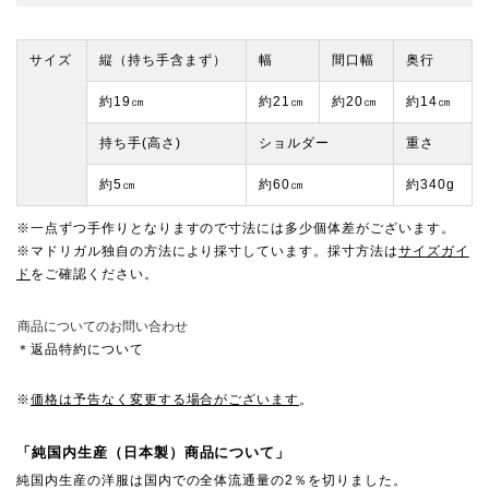
サイズ
縦（持ち手含まず）
幅
間口幅
奥行
約19㎝
約21㎝
約20㎝
約14㎝
持ち手(高さ)
ショルダー
重さ
約5㎝
約60㎝
約340g
※一点ずつ手作りとなりますので寸法には多少個体差がございます。
※マドリガル独自の方法により採寸しています。採寸方法は
サイズガイ
ド
をご確認ください。
商品についてのお問い合わせ
＊返品特約について
※
価格は予告なく変更する場合がございます
。
「純国内生産（日本製）商品について」
純国内生産の洋服は国内での全体流通量の2％を切りました。