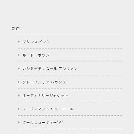
新作
プリンスパンツ
ル・ド・ポワン
カシミヤモナムール アンファン
クレープシャツ バカンス
オーディナリージャケット
ノーブルマント リュミエール
クールビューティー"V"