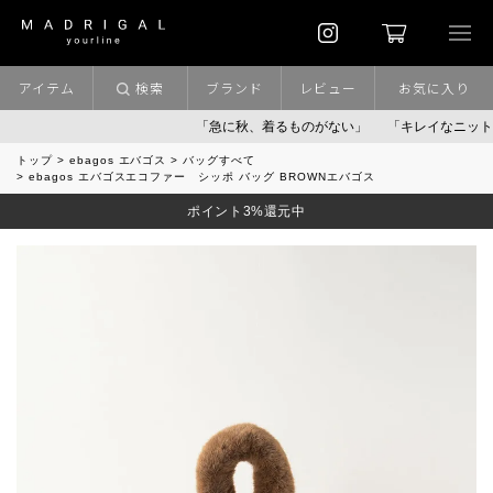
アイテム
検索
ブランド
レビュー
お気に入り
「急に秋、着るものがない」
「キレイなニット」
ポ
トップ
ebagos エバゴス
バッグすべて
ebagos エバゴスエコファー シッポ バッグ BROWNエバゴス
ポイント3%還元中