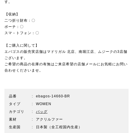
す。
【収納】
二つ折り財布：〇
ポーチ：〇
スマ－トフォン：〇
【ご購入に関して】
エバゴスの販売実店舗は
マドリガル 北店
、
南堀江店
、
ムジーク
の3店舗
ございます。
ご希望の商品の在庫の有無はご来店希望の店舗メールにお気軽にお問い
合わせくださいませ。
品番
ebagos-14660-BR
タイプ
WOMEN
カテゴリ
バッグ
素材
アクリルファー
生産国
日本製（全工程国内生産）