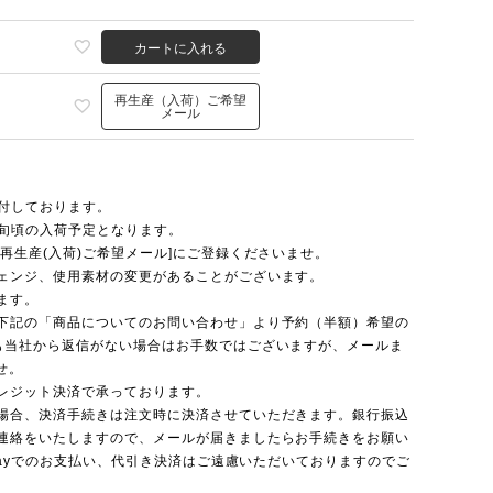
カートに入れる
再生産（入荷）ご希望
メール
受付しております。
下旬頃の入荷予定となります。
再生産(入荷)ご希望メール]にご登録くださいませ。
ェンジ、使用素材の変更があることがございます。
ます。
下記の「商品についてのお問い合わせ」より予約（半額）希望の
も当社から返信がない場合はお手数ではございますが、メールま
せ。
レジット決済で承っております。
場合、決済手続きは注文時に決済させていただきます。銀行振込
連絡をいたしますので、メールが届きましたらお手続きをお願い
nPayでのお支払い、代引き決済はご遠慮いただいておりますのでご