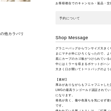
お客様都合でのキャンセル・返品・交
予約
について
その他カラバリ
Shop Message
グラニーバッグからワンサイズ大きくな
まにマチが外にひろくなったので、よ
底にカーブのカゴ板がつけられている
中にはミラーを収まるポケットがハン
大きく口が開いてトートバッグのよう
【素材】
厚みがありながらもフニャフニャした
LWGの最高ランゴールド認証されて
になります。
発色が良く、傷や色落ちを気にせず使
です。
使われている籐（とう）は、「紅籐（