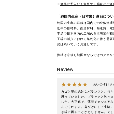
※
価格は予告なく変更する場合がござ
「純国内生産（日本製）商品につい
純国内生産の洋服は国内での全体流通
近年の原材料、副資材料、輸送費、電
不足で日本国内の工場の自主廃業が相
工場の減少における集約化に伴う需要
況は続いていく見通しです。
弊社は今後も純国産ならではのクオリ
Review
あいのすけ
カゴと革の絶妙なバランスと、持ち
思っていました。ブラックと散々ま
した。大正解で、薄着でカジュアな
んでくれます。肩がけにして小脇に
き場に困ることがありません。そし