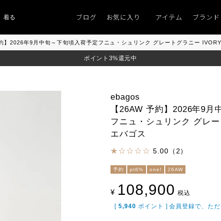
ブログ
お気に入り
アイテム
ブランド
着るものがない」
「キレイなニット」
ポイント9％「マンスリーポイントキャ
W 予約】2026年9月中旬～下旬頃入荷予定フニュ・シュリンク グレートグラニー IVOR
ポイント3%還元中
ebagos
【26AW 予約】2026年
フニュ・シュリンク グレート
エバゴス
5.00（2）
予約
pt6%
one!
26AW
108,900
¥
税込
[
5,940
ポイント ] 会員登録で、た