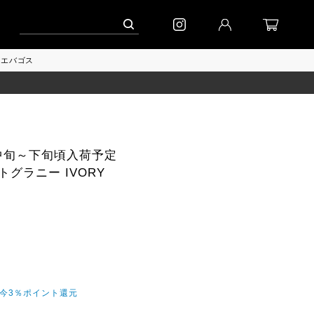
ンペーン」
到着(8/7)｜eb.a.gos
予約│「エッグジャケット GREY」
Yエバゴス
9月中旬～下旬頃入荷予定
グラニー IVORY
だ今3％ポイント還元