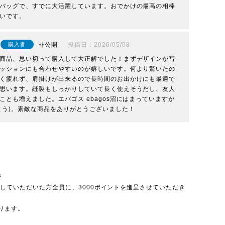
バッグで、すでに大活躍しています。おでかけの最高の相棒
いです。
非公開
投稿日
2026/05/08
購入者
商品、思い切って購入して大正解でした！まずデザインが写
ッションにも合わせやすいのが嬉しいです。何より驚いたの
く疲れず、肩掛けが出来るので長時間のお出かけにも最適で
思います。縫製もしっかりしていて長く使えそうだし、友人
とも増えました。エバゴス ebagos沼にはまっていますが
よう)。素敵な商品をありがとうございました！
呈
投稿していただいた方全員に、3000ポイントを進呈させていただき
ります。