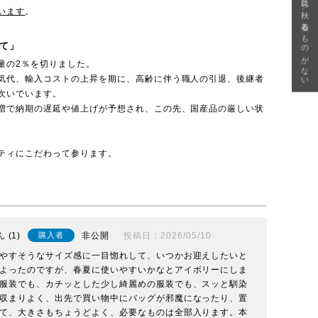
急に秋、着るものがない
います
。
て」
量の2％を切りました。
気代、輸入コストの上昇を期に、高齢に伴う職人の引退、後継者
次いでいます。
増で納期の遅延や値上げが予想され、この先、国産品の厳しい状
ティにこだわって参ります。
1
非公開
投稿日
2026/05/10
購入者
やすそうなサイズ感に一目惚れして、いつかお迎えしたいと
よったのですが、春夏に使いやすいかなとアイボリーにしま
服装でも、カチッとした少し綺麗めの服装でも、スッと馴染
収まりよく、出先で買い物中にバッグが邪魔になったり、置
て、大きさもちょうどよく、必要なものは全部入ります。本