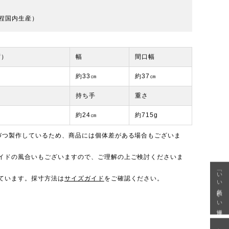
程国内生産）
ず）
幅
間口幅
約33㎝
約37㎝
持ち手
重さ
約24㎝
約715g
づつ製作しているため、商品には個体差がある場合もございま
イドの風合いもございますので、ご理解の上ご検討くださいま
「いい年齢 いい洋服」
ています。採寸方法は
サイズガイド
をご確認ください。