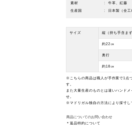
素材
牛革、紅藤
生産国
日本製（全工
サイズ
縦（持ち手含ま
約22㎝
奥行
約18㎝
※こちらの商品は職人が手作業で1点
す。
また大量生産のものとは違いハンドメ
せ。
※マドリガル独自の方法により採寸し
商品についてのお問い合わせ
＊返品特約について