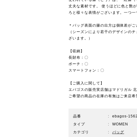
丈夫な素材です。 使うほどに色と艶
ろと様々な表情がございます。一つ一
＊バッグ表面の籐の出方は個体差がご
（シーズンにより若干のデザインのチ
ざいます。）
【収納】
長財布：〇
ポーチ：〇
スマートフォン：〇
【ご購入に関して】
エバゴスの販売実店舗は
マドリガル 
ご希望の商品の在庫の有無はご来店希
品番
ebagos-1562
タイプ
WOMEN
カテゴリ
バッグ