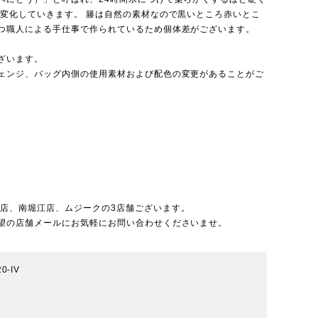
が変化していきます。 籐は自然の素材なので黒いところ赤いとこ
つ職人による手仕事で作られているため個体差がございます。
ざいます。
ェンジ、バッグ内側の使用素材および配色の変更があることがご
北店
、
南堀江店
、
ムジーク
の3店舗ございます。
望の店舗メールにお気軽にお問い合わせくださいませ。
0-IV