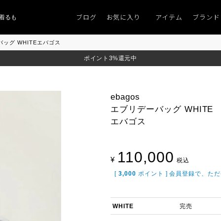
ブログ
お気に入り
アイテム
ブランド
ものがない」
「キレイなニット」
ポイント9％「マンスリーポイントキャンペ
ーバッグ WHITEエバゴス
ポイント3%還元中
ebagos
エブリデーバッグ WHITE
エバゴス
110,000
¥
税込
[
3,000
ポイント ] 会員登録で、た
WHITE
完売