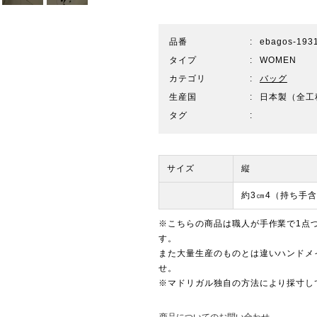
品番
ebagos-193
タイプ
WOMEN
カテゴリ
バッグ
生産国
日本製（全工
タグ
サイズ
縦
約3㎝4（持ち手
※こちらの商品は職人が手作業で1点
す。
また大量生産のものとは違いハンドメ
せ。
※マドリガル独自の方法により採寸し