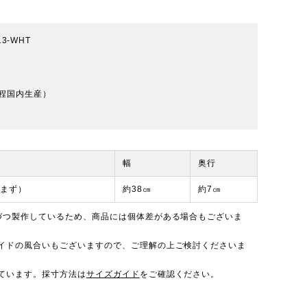
13-WHT
程国内生産）
幅
奥行
含まず）
約38㎝
約7㎝
づつ製作しているため、商品には個体差がある場合もございま
イドの風合いもございますので、ご理解の上ご検討くださいま
ています。採寸方法は
サイズガイド
をご確認ください。