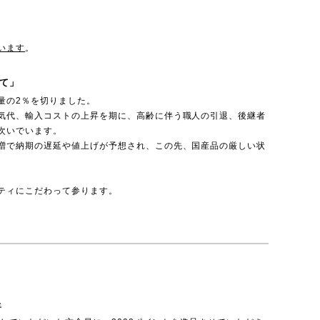
います
。
て」
量の2％を切りました。
気代、輸入コストの上昇を期に、高齢に伴う職人の引退、後継者
次いでいます。
増で納期の遅延や値上げが予想され、この先、国産品の厳しい状
ティにこだわって参ります。
呈