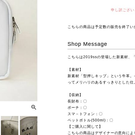
申し訳ござい
こちらの商品は予定数の販売を終了い
Shop Message
こちらは2019ssの登場した新素材
【素材】
新素材「型押しキップ」という牛革。
ってメリハリのあるすっきりとした仕
【収納】
長財布：〇
ポーチ：〇
スマ－トフォン：〇
ペットボトル(500ml)：〇
【ご購入に関して】
こちらの商品はデザイナーの意向によ