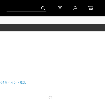
ーン」
到着｜2026AW「マガジン」
進捗情報│「エッグジャケット新色」
だ今3％ポイント還元
—