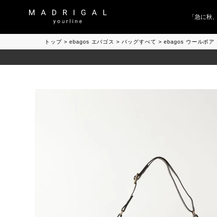
「急に秋、着る
トップ
ebagos エバゴス
バッグすべて
ebagos ウール