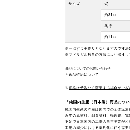
サイズ
縦
約31㎝
奥行
約11㎝
※一点ずつ手作りとなりますので寸法
※マドリガル独自の方法により採寸し
商品についてのお問い合わせ
＊返品特約について
※
価格は予告なく変更する場合がござ
「純国内生産（日本製）商品につい
純国内生産の洋服は国内での全体流通
近年の原材料、副資材料、輸送費、電
不足で日本国内の工場の自主廃業が相
工場の減少における集約化に伴う需要