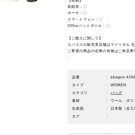
【収納】
長財布：〇
ポーチ：〇
スマ－トフォン：〇
500㎜ペットボトル：〇
【ご購入に関して】
エバゴスの販売実店舗は
マドリガル 
ご希望の商品の在庫の有無はご来店希
、
品番
ebagos-426
タイプ
WOMEN
カテゴリ
バッグ
素材
ウール、ポリ
生産国
日本製（全工
タグ