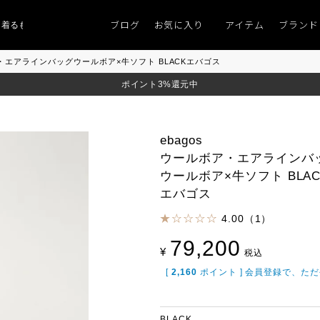
ブログ
お気に入り
アイテム
ブランド
ものがない」
「キレイなニット」
ポイント9％「マンスリーポイントキャン
ボア・エアラインバッグウールボア×牛ソフト BLACKエバゴス
ポイント3%還元中
ebagos
ウールボア・エアラインバ
ウールボア×牛ソフト BLAC
エバゴス
4.00（1）
79,200
¥
税込
[
2,160
ポイント ] 会員登録で、た
BLACK