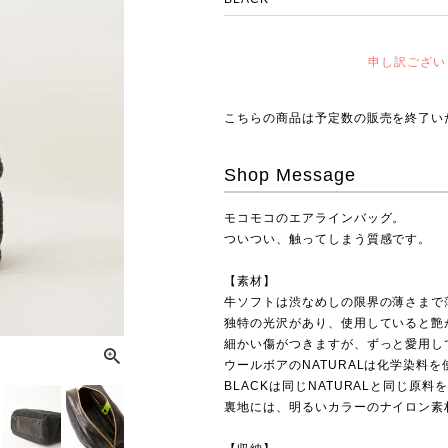
申し訳ござい
こちらの商品は予定数の販売を終了い
Shop Message
モコモコのエアラインバッグ。
ついつい、触ってしまう質感です。
【素材】
牛ソフトは渋なめしの限界の薄さまで
独特の光沢があり、使用していると艶
細かい傷がつきますが、ずっと愛用し
ウールボアのNATURALは化学染料
BLACKは同じNATURALと同じ原
裏地には、明るいカラーのナイロン素