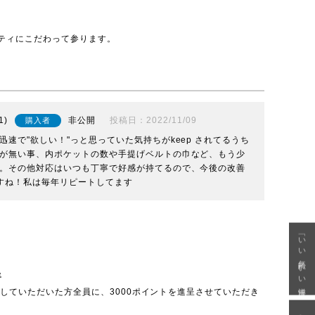
ティにこだわって参ります。
1
非公開
投稿日
2022/11/09
購入者
速で"欲しい！"っと思っていた気持ちがkeep されてるうち
が無い事、内ポケットの数や手提げベルトの巾など、もう少
。その他対応はいつも丁寧で好感が持てるので、今後の改善
すね！私は毎年リピートしてます
「いい年齢 いい洋服」
呈
投稿していただいた方全員に、3000ポイントを進呈させていただき