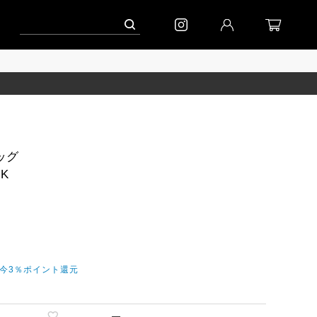
ペーン」
到着｜2026AW「マガジン」
進捗情報│「エッグジャケット新色」
ッグ
K
だ今3％ポイント還元
—