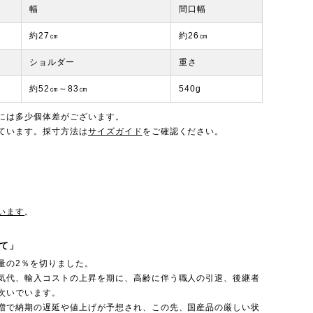
幅
間口幅
約27㎝
約26㎝
ショルダー
重さ
約52㎝～83㎝
540g
には多少個体差がございます。
ています。採寸方法は
サイズガイド
をご確認ください。
います
。
て」
量の2％を切りました。
気代、輸入コストの上昇を期に、高齢に伴う職人の引退、後継者
次いでいます。
増で納期の遅延や値上げが予想され、この先、国産品の厳しい状