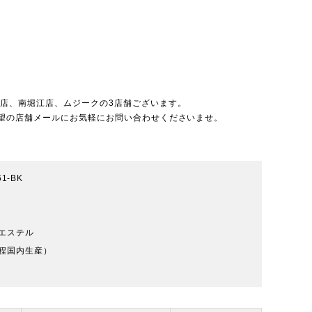
北店
、
南堀江店
、
ムジーク
の3店舗ございます。
望の店舗メールにお気軽にお問い合わせくださいませ。
61-BK
エステル
程国内生産）