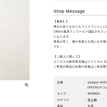
Shop Message
【素材】】
厚みがありながらもフニャフニャした
LWGの最高ランゴールド認証されて
になります。
発色が良く、傷や色落ちを気にせず使
です。
【ご購入に関して】
エバゴスの販売実店舗は
マドリガル 
ご希望の商品の在庫の有無はご来店希
品番
ebagos-4463
(45536)
タイプ
WOMEN
カテゴリ
革小物
素材
牛革