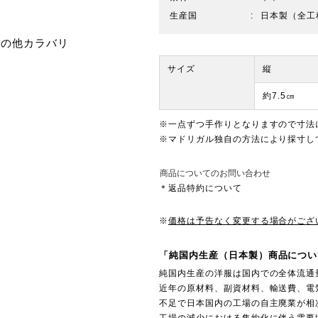
生産国
日本製（全工
その他カラバリ
サイズ
縦
約7.5㎝
※一点ずつ手作りとなりますので寸法
※マドリガル独自の方法により採寸し
商品についてのお問い合わせ
＊返品特約について
※
価格は予告なく変更する場合がござ
「純国内生産（日本製）商品につい
純国内生産の洋服は国内での全体流通
近年の原材料、副資材料、輸送費、電
不足で日本国内の工場の自主廃業が相
工場の減少における集約化に伴う需要