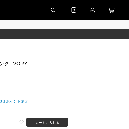
ーン」
到着｜2026AW「シフォンニット」
到着｜2026AW「マガジン」
ク IVORY
今3％ポイント還元
カートに入れる