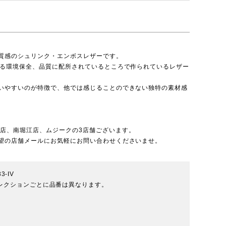
質感のシュリンク・エンボスレザーです。
いる環境保全、品質に配所されているところで作られているレザー
いやすいのが特徴で、他では感じることのできない独特の素材感
北店
、
南堀江店
、
ムジーク
の3店舗ございます。
望の店舗メールにお気軽にお問い合わせくださいませ。
3-IV
※コレクションごとに品番は異なります。