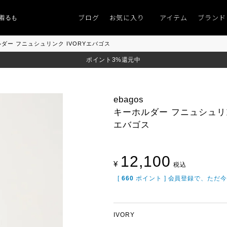
ブログ
お気に入り
アイテム
ブランド
ものがない」
「キレイなニット」
ポイント9％「マンスリーポイントキャンペ
ホルダー フニュシュリンク IVORYエバゴス
ポイント3%還元中
ebagos
キーホルダー フニュシュリン
エバゴス
12,100
¥
税込
[
660
ポイント ] 会員登録で、ただ
IVORY