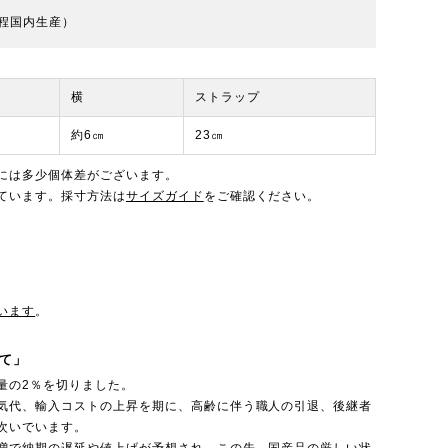
程国内生産）
横
ストラップ
約6㎝
23㎝
には多少個体差がございます。
ています。採寸方法は
サイズガイド
をご確認ください。
います
。
て」
量の2％を切りました。
気代、輸入コストの上昇を期に、高齢に伴う職人の引退、後継者
次いでいます。
増で納期の遅延や値上げが予想され、この先、国産品の厳しい状