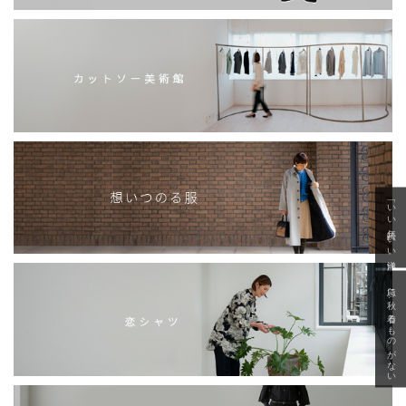
「いい年齢 いい洋服」
急に秋、着るものがない