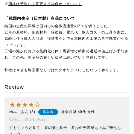
※
価格は予告なく変更する場合がございます
。
「純国内生産（日本製）商品について」
純国内生産の洋服は国内での全体流通量の2％を切りました。
近年の原材料、副資材料、輸送費、電気代、輸入コストの上昇を期に、
高齢に伴う職人の引退、後継者不足で日本国内の工場の自主廃業が相次
いでいます。
工場の減少における集約化に伴う需要増で納期の遅延や値上げが予想さ
れ、この先、国産品の厳しい状況は続いていく見通しです。
弊社は今後も純国産ならではのクオリティにこだわって参ります。
Review
ゆみこ
3
神奈川県
40代
女性
購入者
投稿日
2024/06/22
丈もちょうど良く、肩の落ち具合、多少の光沢感も上品で安心し
ました。