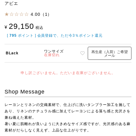
アビエ
4.00（1）
29,150
¥
税込
[
795
ポイント ] 会員登録で、ただ今3％ポイント還元
ワンサイズ
再生産（入荷）ご希望
BLack
在庫切れ
メール
申し訳ございません。ただいま在庫がございません。
Shop Message
レーヨンとリネンの交織素材で、仕上げに洗いタンブラー加工を施して
あり、リネンのナチュラル感に加えてレーヨンによる落ち感と光沢さを
兼ね備えた素材。
暑い夏に肌離れが良いように大きめなサイズ感ですが、光沢感のある麻
素材がだらしなく見えず、上品な仕上がりです。