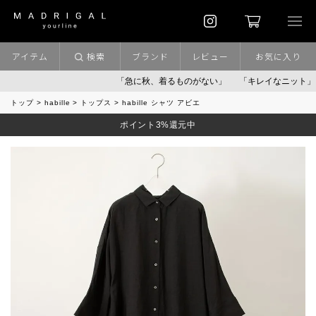
アイテム
検索
ブランド
レビュー
お気に入り
「急に秋、着るものがない」
「キレイなニット」
お盆
トップ
habille
トップス
habille シャツ アビエ
ポイント3%還元中