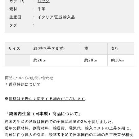
カテゴリ
バッグ
素材
牛革
生産国
イタリア/正規輸入品
タグ
サイズ
縦(持ち手含まず)
横
奥行
約26㎝
約28㎝
約10㎝
商品についてのお問い合わせ
＊返品特約について
※
価格は予告なく変更する場合がございます
。
「純国内生産（日本製）商品について」
純国内生産の洋服は国内での全体流通量の2％を切りました。
近年の原材料、副資材料、輸送費、電気代、輸入コストの上昇を期に、
高齢に伴う職人の引退、後継者不足で日本国内の工場の自主廃業が相次