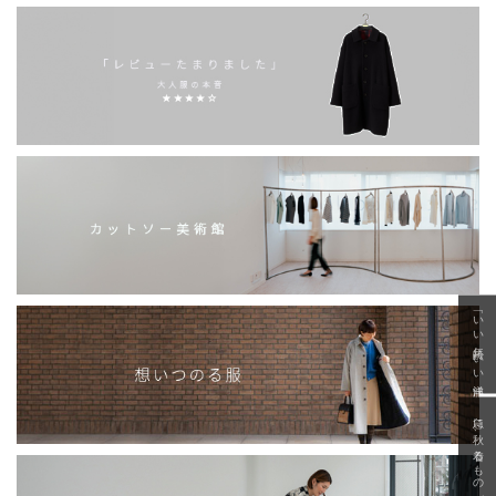
「いい年齢 いい洋服」
急に秋、着るものがない